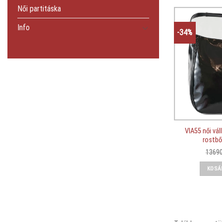
Női partitáska
Info
-34%
VIA55 női váll
rostbő
1369
KOSÁ