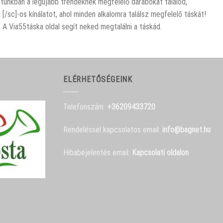
latunkban a legújabb trendeknek megfelelő darabokat találod,
[/sc]-os kínálatot, ahol minden alkalomra találsz megfelelő táskát!
A Via55táska oldal segít neked megtalálni a táskád.
ELÉRHETŐSÉGEINK
Telefonszám:
+36209433720
Rendeléssel kapcsolatos email:
info@bagnet.hu
Hibabejelentés email:
Kapcsolati oldalon