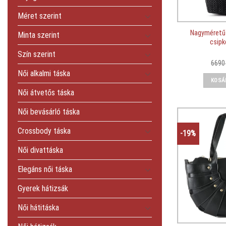
Méret szerint
Nagyméretű 
Minta szerint
csipk
Szín szerint
669
Női alkalmi táska
KOSÁ
Női átvetős táska
Női bevásárló táska
Crossbody táska
-19%
Női divattáska
Elegáns női táska
Gyerek hátizsák
Női hátitáska