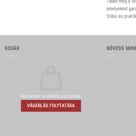
Találd meg a tö
amelyekkel gara
Stílus és prakt
KOSÁR
KÖVESS MIN
Nincsenek termékek a kosárban.
VÁSÁRLÁS FOLYTATÁSA