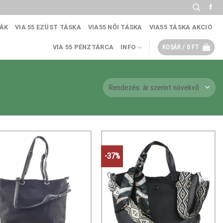
KÁK
VIA 55 EZÜST TÁSKA
VIA55 NŐI TÁSKA
VIA55 TÁSKA AKCIÓ
VIA 55 PÉNZTÁRCA
INFO
KOSÁR /
0
FT
-37%