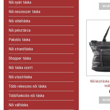
Női nyári táska
KOSÁ
Női neszeszer táska
Női oldaltáska
Női pénztárca
Pakolós táska
Női strandtáska
Shopper táska
Női táska szett
Női utazótáska
Női kézitáska
műb
Több rekeszes női táska
Többfunkciós női táska
KOSÁ
Női válltáska