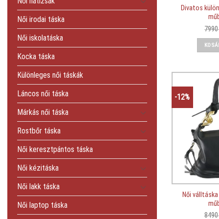
Női hátizsák
Divatos külön
műb
Női irodai táska
799
Női iskolatáska
KOSÁ
Kocka táska
Különleges női táskák
Láncos női táska
-12%
Márkás női táska
Rostbőr táska
Női keresztpántos táska
Női kézitáska
Női lakk táska
Női válltásk
műb
Női laptop táska
849