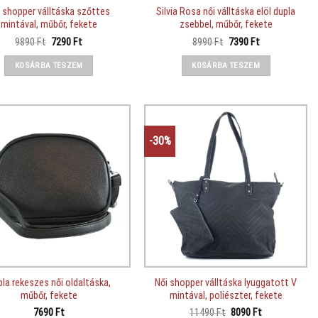
i shopper válltáska szőttes
Silvia Rosa női válltáska elöl dupla
mintával, műbőr, fekete
zsebbel, műbőr, fekete
Original
Current
Original
Current
9890
Ft
7290
Ft
8990
Ft
7390
Ft
price
price
price
price
was:
is:
was:
is:
KOSÁRBA TESZEM
KOSÁRBA TESZEM
9890 Ft.
7290 Ft.
8990 Ft.
7390 Ft.
-30%
pla rekeszes női oldaltáska,
Női shopper válltáska lyuggatott V
műbőr, fekete
mintával, poliészter, fekete
Original
Current
7690
Ft
11490
Ft
8090
Ft