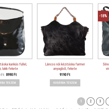
-18%
táska karikás füllel,
Láncos női kézitáska farmer
Silv
r, lakk-fekete
anyagból, fekete
vi
Original
Current
0
Ft
8990
Ft
9190
Ft
price
price
was:
is:
RBA TESZEM
KOSÁRBA TESZEM
13690 Ft.
8990 Ft.
1
2
3