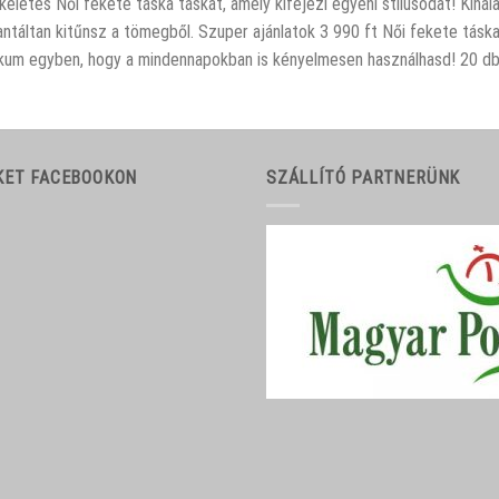
kéletes Női fekete táska táskát, amely kifejezi egyéni stílusodat! Kíná
ntáltan kitűnsz a tömegből. Szuper ajánlatok 3 990 ft Női fekete táska 
ikum egyben, hogy a mindennapokban is kényelmesen használhasd! 20 db 
KET FACEBOOKON
SZÁLLÍTÓ PARTNERÜNK