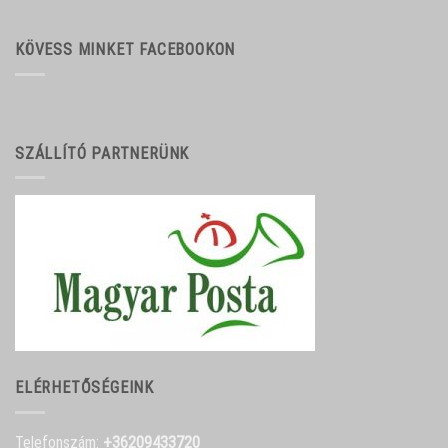
KÖVESS MINKET FACEBOOKON
SZÁLLÍTÓ PARTNERÜNK
ELÉRHETŐSÉGEINK
Telefonszám:
+36209433720