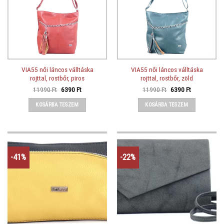
VIA55 női láncos válltáska
VIA55 női láncos válltáska
rojttal, rostbőr, piros
rojttal, rostbőr, zöld
Original
Current
Original
Current
11990
Ft
6390
Ft
11990
Ft
6390
Ft
price
price
price
price
was:
is:
was:
is:
KOSÁRBA TESZEM
KOSÁRBA TESZEM
11990 Ft.
6390 Ft.
11990 Ft.
6390 Ft.
-41%
-22%