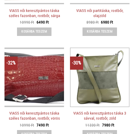
VIA55 női keresztpántos táska
VIA55 női partitáska, rostbőr,
széles fazonban, rostbőr, sárga
olajzöld
Original
Current
Original
Current
10990
Ft
6490
Ft
8980
Ft
6980
Ft
price
price
price
price
was:
is:
was:
is:
KOSÁRBA TESZEM
KOSÁRBA TESZEM
10990 Ft.
6490 Ft.
8980 Ft.
6980 Ft.
-32%
-30%
VIA55 női keresztpántos táska
VIA55 női keresztpántos táska 3
széles fazonban, rostbőr, vörös
sávval, rostbőr, zöld
Original
Current
Original
Current
10990
Ft
7490
Ft
11330
Ft
7980
Ft
price
price
price
price
was:
is:
was:
is: