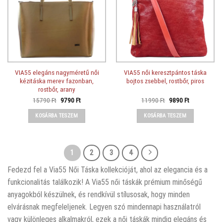
VIA55 elegáns nagyméretű női
VIA55 női keresztpántos táska
kézitáska merev fazonban,
bojtos zsebbel, rostbőr, piros
rostbőr, arany
Original
Current
Original
Current
15790
Ft
9790
Ft
11990
Ft
9890
Ft
price
price
price
price
was:
is:
was:
is:
KOSÁRBA TESZEM
KOSÁRBA TESZEM
15790 Ft.
9790 Ft.
11990 Ft.
9890 Ft.
1
2
3
4
Fedezd fel a Via55 Női Táska kollekcióját, ahol az elegancia és a
funkcionalitás találkozik! A Via55 női táskák prémium minőségű
anyagokból készülnek, és rendkívül stílusosak, hogy minden
elvárásnak megfeleljenek. Legyen szó mindennapi használatról
vagy különleges alkalmakról, ezek a női táskák mindig elegáns és