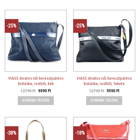
-25%
-25%
VIA55 divatos női keresztpántos
VIA55 divatos női keresztpántos
kistáska, rostbőr, kék
kistáska, rostbőr, fekete
Original
Current
Original
Current
12790
Ft
9590
Ft
12790
Ft
9590
Ft
price
price
price
price
was:
is:
was:
is:
KOSÁRBA TESZEM
KOSÁRBA TESZEM
12790 Ft.
9590 Ft.
12790 Ft.
9590 Ft.
-38%
-18%