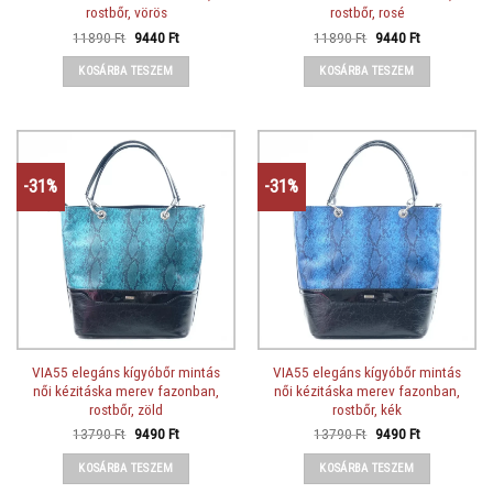
rostbőr, vörös
rostbőr, rosé
Original
Current
Original
Current
11890
Ft
9440
Ft
11890
Ft
9440
Ft
price
price
price
price
was:
is:
was:
is:
KOSÁRBA TESZEM
KOSÁRBA TESZEM
11890 Ft.
9440 Ft.
11890 Ft.
9440 Ft.
-31%
-31%
VIA55 elegáns kígyóbőr mintás
VIA55 elegáns kígyóbőr mintás
női kézitáska merev fazonban,
női kézitáska merev fazonban,
rostbőr, zöld
rostbőr, kék
Original
Current
Original
Current
13790
Ft
9490
Ft
13790
Ft
9490
Ft
price
price
price
price
was:
is:
was:
is:
KOSÁRBA TESZEM
KOSÁRBA TESZEM
13790 Ft.
9490 Ft.
13790 Ft.
9490 Ft.