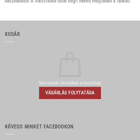
használhasd! A Via55táska oldal segít neked megtalálni a táskád.
KOSÁR
Nincsenek termékek a kosárban.
VÁSÁRLÁS FOLYTATÁSA
KÖVESS MINKET FACEBOOKON