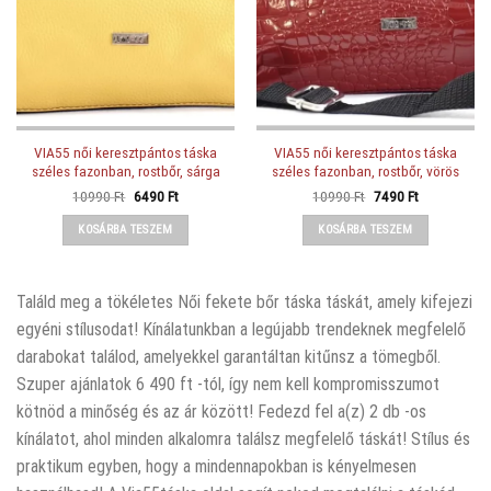
VIA55 női keresztpántos táska
VIA55 női keresztpántos táska
széles fazonban, rostbőr, sárga
széles fazonban, rostbőr, vörös
Original
Current
Original
Current
10990
Ft
6490
Ft
10990
Ft
7490
Ft
price
price
price
price
was:
is:
was:
is:
KOSÁRBA TESZEM
KOSÁRBA TESZEM
10990 Ft.
6490 Ft.
10990 Ft.
7490 Ft.
Találd meg a tökéletes Női fekete bőr táska táskát, amely kifejezi
egyéni stílusodat! Kínálatunkban a legújabb trendeknek megfelelő
darabokat találod, amelyekkel garantáltan kitűnsz a tömegből.
Szuper ajánlatok 6 490 ft -tól, így nem kell kompromisszumot
kötnöd a minőség és az ár között! Fedezd fel a(z) 2 db -os
kínálatot, ahol minden alkalomra találsz megfelelő táskát! Stílus és
praktikum egyben, hogy a mindennapokban is kényelmesen