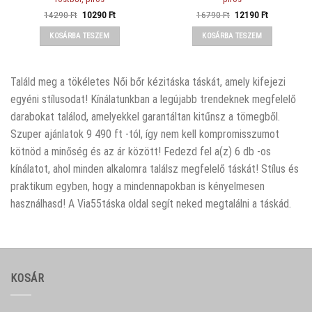
Original
Current
Original
Current
14290
Ft
10290
Ft
16790
Ft
12190
Ft
price
price
price
price
was:
is:
was:
is:
KOSÁRBA TESZEM
KOSÁRBA TESZEM
14290 Ft.
10290 Ft.
16790 Ft.
12190 Ft.
Találd meg a tökéletes Női bőr kézitáska táskát, amely kifejezi
egyéni stílusodat! Kínálatunkban a legújabb trendeknek megfelelő
darabokat találod, amelyekkel garantáltan kitűnsz a tömegből.
Szuper ajánlatok 9 490 ft -tól, így nem kell kompromisszumot
kötnöd a minőség és az ár között! Fedezd fel a(z) 6 db -os
kínálatot, ahol minden alkalomra találsz megfelelő táskát! Stílus és
praktikum egyben, hogy a mindennapokban is kényelmesen
használhasd! A Via55táska oldal segít neked megtalálni a táskád.
KOSÁR