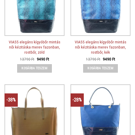
VIA55 elegáns kígyóbőr mintás
VIA55 elegáns kígyóbőr mintás
női kézitáska merev fazonban,
női kézitáska merev fazonban,
rostbőr, zöld
rostbőr, kék
Original
Current
Original
Current
13790
Ft
9490
Ft
13790
Ft
9490
Ft
price
price
price
price
was:
is:
was:
is:
KOSÁRBA TESZEM
KOSÁRBA TESZEM
13790 Ft.
9490 Ft.
13790 Ft.
9490 Ft.
-38%
-28%