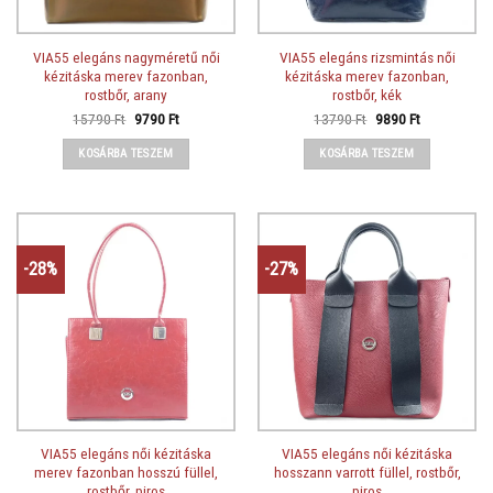
VIA55 elegáns nagyméretű női
VIA55 elegáns rizsmintás női
kézitáska merev fazonban,
kézitáska merev fazonban,
rostbőr, arany
rostbőr, kék
Original
Current
Original
Current
15790
Ft
9790
Ft
13790
Ft
9890
Ft
price
price
price
price
was:
is:
was:
is:
KOSÁRBA TESZEM
KOSÁRBA TESZEM
15790 Ft.
9790 Ft.
13790 Ft.
9890 Ft.
-28%
-27%
VIA55 elegáns női kézitáska
VIA55 elegáns női kézitáska
merev fazonban hosszú füllel,
hosszann varrott füllel, rostbőr,
rostbőr, piros
piros