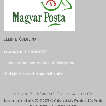
ELÉRHETŐSÉGEINK
Telefonszám:
+36209433720
Rendeléssel kapcsolatos email:
info@bagnet.hu
Hibabejelentés email:
Kapcsolati oldalon
ADATKEZELÉSI TÁJÉKOZTATÓ
ÁSZF
KOSÁR
PÉNZTÁR
Minden jog fenntartva 2022-2026 ©
Via55taska.hu |
Via55 táskák, Via55