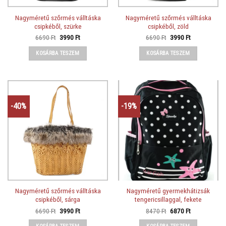
Nagyméretű szőrmés válltáska
Nagyméretű szőrmés válltáska
csipkéből, szürke
csipkéből, zöld
Original
Current
Original
Current
6690
Ft
3990
Ft
6690
Ft
3990
Ft
price
price
price
price
was:
is:
was:
is:
KOSÁRBA TESZEM
KOSÁRBA TESZEM
6690 Ft.
3990 Ft.
6690 Ft.
3990 Ft.
-40%
-19%
Nagyméretű szőrmés válltáska
Nagyméretű gyermekhátizsák
csipkéből, sárga
tengericsillaggal, fekete
Original
Current
Original
Current
6690
Ft
3990
Ft
8470
Ft
6870
Ft
price
price
price
price
was:
is:
was:
is: