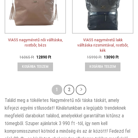
VIA55 nagyméretű női válltáska,
VIA55 nagyméretű lakk
rostbőr, bézs
válltáska rizsmintával, rostbőr,
kék
Original
Current
Original
Current
16065
Ft
12890
Ft
15990
Ft
13090
Ft
price
price
price
price
was:
is:
was:
is:
KOSÁRBA TESZEM
KOSÁRBA TESZEM
16065 Ft.
12890 Ft.
15990 Ft.
13090 Ft.
1
2
Találd meg a tökéletes Nagyméretű női táska táskát, amely
kifejezi egyéni stílusodat! Kínálatunkban a legújabb trendeknek
megfelelő darabokat találod, amelyekkel garantáltan kitűnsz a
tömegből. Szuper ajánlatok 3 990 ft -tól, így nem kell
kompromisszumot kötnöd a minőség és az ár között! Fedezd fel