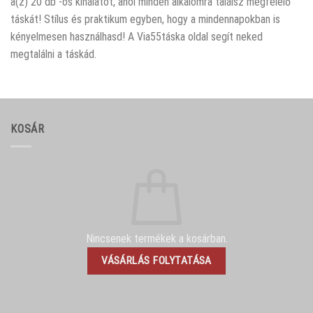
a(z) 20 db -os kínálatot, ahol minden alkalomra találsz megfelelő
táskát! Stílus és praktikum egyben, hogy a mindennapokban is
kényelmesen használhasd! A Via55táska oldal segít neked
megtalálni a táskád.
KOSÁR
Nincsenek termékek a kosárban.
VÁSÁRLÁS FOLYTATÁSA