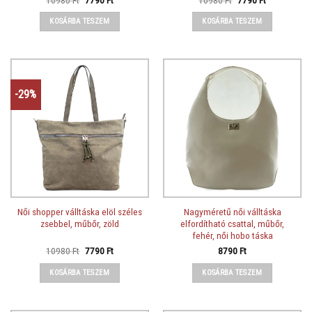
price
price
price
price
was:
is:
was:
is:
KOSÁRBA TESZEM
KOSÁRBA TESZEM
10980 Ft.
7790 Ft.
10980 Ft.
7790 Ft.
-29%
Női shopper válltáska elöl széles
Nagyméretű női válltáska
zsebbel, műbőr, zöld
elfordítható csattal, műbőr,
fehér, női hobo táska
Original
Current
10980
Ft
7790
Ft
8790
Ft
price
price
was:
is:
KOSÁRBA TESZEM
KOSÁRBA TESZEM
10980 Ft.
7790 Ft.