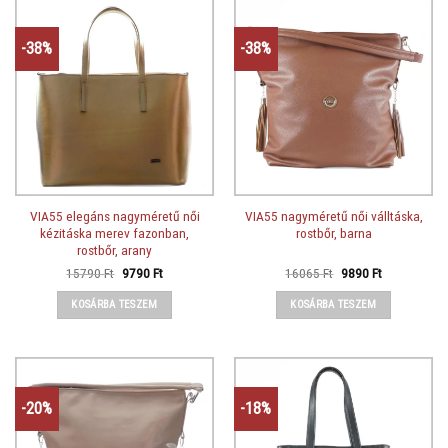
-38%
-38%
VIA55 elegáns nagyméretű női
VIA55 nagyméretű női válltáska,
kézitáska merev fazonban,
rostbőr, barna
rostbőr, arany
Original
Current
Original
Current
15790
Ft
9790
Ft
16065
Ft
9890
Ft
price
price
price
price
was:
is:
was:
is:
KOSÁRBA TESZEM
KOSÁRBA TESZEM
15790 Ft.
9790 Ft.
16065 Ft.
9890 Ft.
-20%
-18%