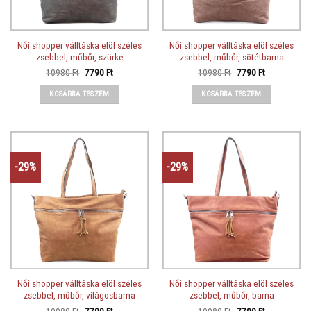
Női shopper válltáska elöl széles
Női shopper válltáska elöl széles
zsebbel, műbőr, szürke
zsebbel, műbőr, sötétbarna
Original
Current
Original
Current
10980
Ft
7790
Ft
10980
Ft
7790
Ft
price
price
price
price
was:
is:
was:
is:
KOSÁRBA TESZEM
KOSÁRBA TESZEM
10980 Ft.
7790 Ft.
10980 Ft.
7790 Ft.
-29%
-29%
Női shopper válltáska elöl széles
Női shopper válltáska elöl széles
zsebbel, műbőr, világosbarna
zsebbel, műbőr, barna
Original
Current
Original
Current
10980
Ft
7790
Ft
10980
Ft
7790
Ft