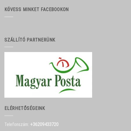
KÖVESS MINKET FACEBOOKON
SZÁLLÍTÓ PARTNERÜNK
ELÉRHETŐSÉGEINK
Telefonszám:
+36209433720