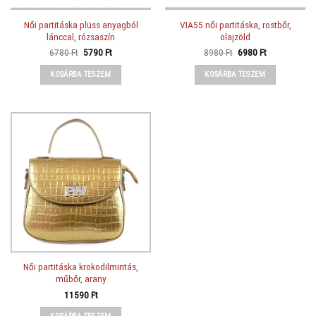
Női partitáska plüss anyagból
VIA55 női partitáska, rostbőr,
lánccal, rózsaszín
olajzöld
Original
Current
Original
Current
6780
Ft
5790
Ft
8980
Ft
6980
Ft
price
price
price
price
was:
is:
was:
is:
KOSÁRBA TESZEM
KOSÁRBA TESZEM
6780 Ft.
5790 Ft.
8980 Ft.
6980 Ft.
Női partitáska krokodilmintás,
műbőr, arany
11590
Ft