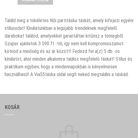
KOSÁRBA TESZEM
Találd meg a tökéletes Női partitáska táskát, amely kifejezi egyéni
stílusodat! Kínálatunkban a legújabb trendeknek megfelelő
darabokat találod, amelyekkel garantáltan kitűnsz a tömegből.
Szuper ajánlatok 3 590 ft -tól, így nem kell kompromisszumot
kötnöd a minőség és az ár között! Fedezd fel a(z) 5 db -os
kínálatot, ahol minden alkalomra találsz megfelelő táskát! Stílus és
praktikum egyben, hogy a mindennapokban is kényelmesen
használhasd! A Via55táska oldal segít neked megtalálni a táskád.
KOSÁR