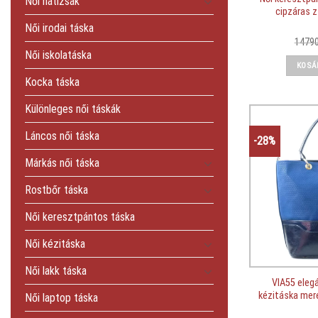
Női hátizsák
cipzáras z
Női irodai táska
1479
Női iskolatáska
KOSÁ
Kocka táska
Különleges női táskák
Láncos női táska
-28%
Márkás női táska
Rostbőr táska
Női keresztpántos táska
Női kézitáska
Női lakk táska
VIA55 elegá
kézitáska mere
Női laptop táska