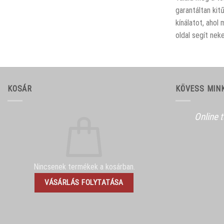
garantáltan kit
kínálatot, ahol
oldal segít nek
KOSÁR
KÖVESS MIN
Online 
Nincsenek termékek a kosárban.
VÁSÁRLÁS FOLYTATÁSA