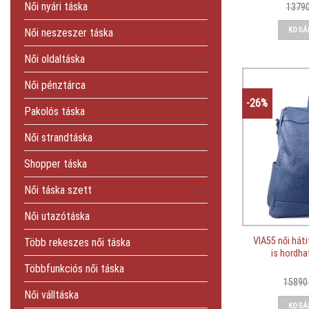
Női nyári táska
1379
KOSÁ
Női neszeszer táska
Női oldaltáska
Női pénztárca
-26%
Pakolós táska
Női strandtáska
Shopper táska
Női táska szett
Női utazótáska
VIA55 női hát
Több rekeszes női táska
is hordha
Többfunkciós női táska
1589
Női válltáska
KOSÁ