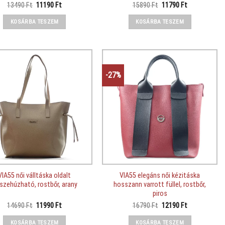
Original
Current
Original
Current
13490
Ft
11190
Ft
15890
Ft
11790
Ft
price
price
price
price
was:
is:
was:
is:
KOSÁRBA TESZEM
KOSÁRBA TESZEM
13490 Ft.
11190 Ft.
15890 Ft.
11790 Ft.
-27%
VIA55 női válltáska oldalt
VIA55 elegáns női kézitáska
szehúzható, rostbőr, arany
hosszann varrott füllel, rostbőr,
piros
Original
Current
Original
Current
14690
Ft
11990
Ft
16790
Ft
12190
Ft
price
price
price
price
was:
is:
was:
is:
KOSÁRBA TESZEM
KOSÁRBA TESZEM