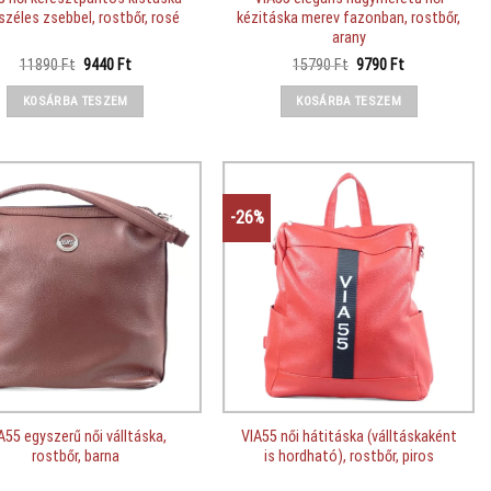
 széles zsebbel, rostbőr, rosé
kézitáska merev fazonban, rostbőr,
arany
Original
Current
Original
Current
11890
Ft
9440
Ft
15790
Ft
9790
Ft
price
price
price
price
was:
is:
was:
is:
KOSÁRBA TESZEM
KOSÁRBA TESZEM
11890 Ft.
9440 Ft.
15790 Ft.
9790 Ft.
-26%
A55 egyszerű női válltáska,
VIA55 női hátitáska (válltáskaként
rostbőr, barna
is hordható), rostbőr, piros