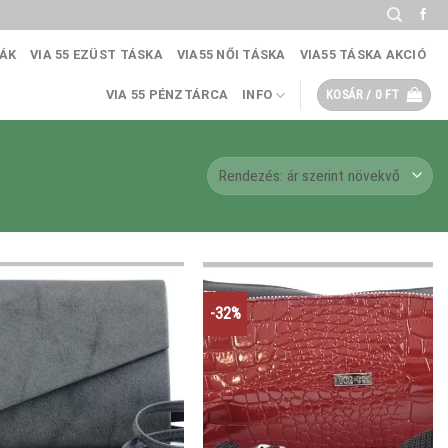
KÁK
VIA 55 EZÜST TÁSKA
VIA55 NŐI TÁSKA
VIA55 TÁSKA AKCIÓ
VIA 55 PÉNZTÁRCA
INFO
KOSÁR /
0
FT
-32%