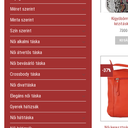
Méret szerint
Kígyóbőrm
Minta szerint
kézitásk
Szín szerint
730
KOSÁ
Női alkalmi táska
Női átvetős táska
Női bevásárló táska
-37%
Crossbody táska
Női divattáska
Elegáns női táska
Gyerek hátizsák
Női hátitáska
Női keresztpá