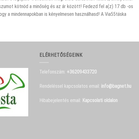
sszumot kötnöd a minőség és az ár között! Fedezd fel a(z) 17 db -os
, hogy a mindennapokban is kényelmesen használhasd! A Via55táska
ELÉRHETŐSÉGEINK
Telefonszám:
+36209433720
Rendeléssel kapcsolatos email:
info@bagnet.hu
Hibabejelentés email:
Kapcsolati oldalon