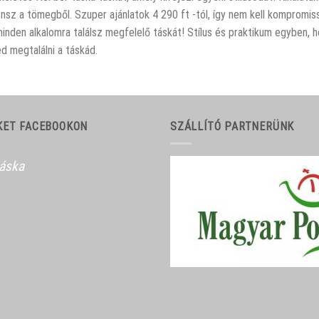
űnsz a tömegből. Szuper ajánlatok 4 290 ft -tól, így nem kell kompromi
 minden alkalomra találsz megfelelő táskát! Stílus és praktikum egyben
ed megtalálni a táskád.
KET FACEBOOKON
SZÁLLÍTÓ PARTNERÜNK
táska