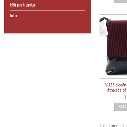
Női partitáska
Info
VIA55 elegán
áthajtós tá
1
KOSÁ
Találd meg a tö