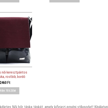
15890 Ft.
11790 Ft.
s női keresztpántos
ska, rostbőr, bordó
2460
Ft
RBA TESZEM
kéletes Női bőr táska táskát, amely kifejezi egyéni stílusodat! Kínálat