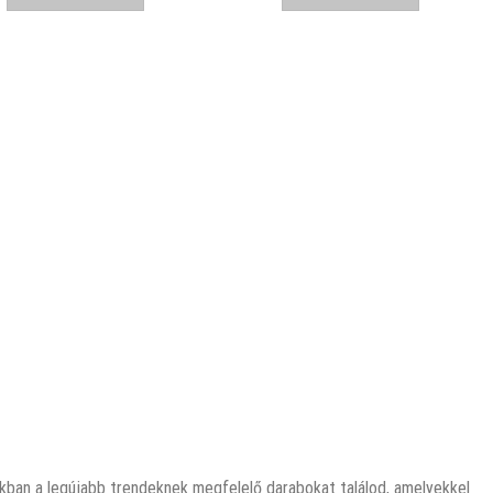
14690 Ft.
11990 Ft.
16790 Ft.
12190 Ft.
unkban a legújabb trendeknek megfelelő darabokat találod, amelyekkel