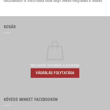
használhasd! A Via55táska oldal segít neked megtalálni a táskád.
KOSÁR
Nincsenek termékek a kosárban.
VÁSÁRLÁS FOLYTATÁSA
KÖVESS MINKET FACEBOOKON