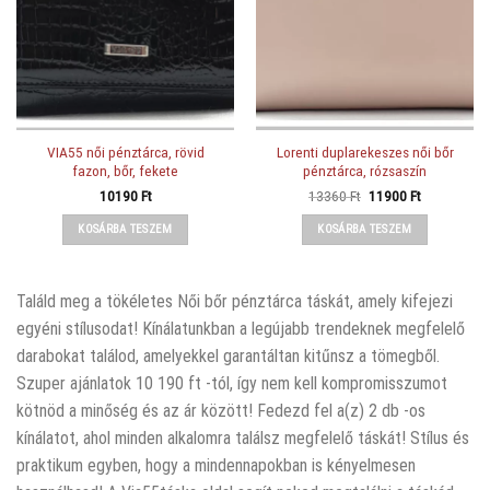
VIA55 női pénztárca, rövid
Lorenti duplarekeszes női bőr
fazon, bőr, fekete
pénztárca, rózsaszín
Original
Current
10190
Ft
13360
Ft
11900
Ft
price
price
was:
is:
KOSÁRBA TESZEM
KOSÁRBA TESZEM
13360 Ft.
11900 Ft.
Találd meg a tökéletes Női bőr pénztárca táskát, amely kifejezi
egyéni stílusodat! Kínálatunkban a legújabb trendeknek megfelelő
darabokat találod, amelyekkel garantáltan kitűnsz a tömegből.
Szuper ajánlatok 10 190 ft -tól, így nem kell kompromisszumot
kötnöd a minőség és az ár között! Fedezd fel a(z) 2 db -os
kínálatot, ahol minden alkalomra találsz megfelelő táskát! Stílus és
praktikum egyben, hogy a mindennapokban is kényelmesen