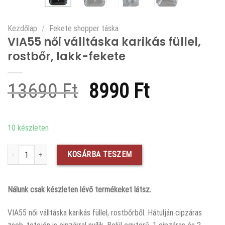
Kezdőlap
/
Fekete shopper táska
VIA55 női válltáska karikás füllel,
rostbőr, lakk-fekete
Original
Current
13690
Ft
8990
Ft
price
price
was:
is:
10 készleten
13690 Ft.
8990 Ft.
VIA55 női válltáska karikás füllel, rostbőr, lakk-fekete mennyiség
KOSÁRBA TESZEM
Nálunk csak készleten lévő termékeket látsz.
VIA55 női válltáska karikás füllel, rostbőrből. Hátulján cipzáras