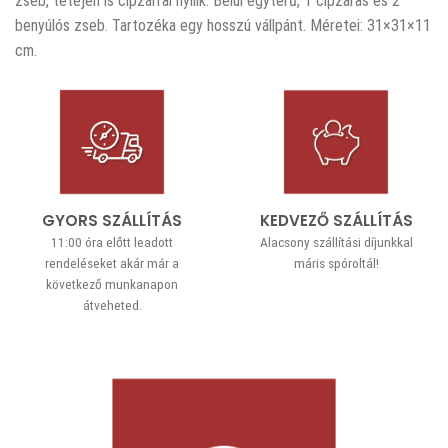
zseb, tetején is cipzárral nyílik. Belül egyterű, 1 cipzáras és 2
benyúlós zseb. Tartozéka egy hosszú vállpánt. Méretei: 31×31×11
cm.
GYORS SZÁLLÍTÁS
KEDVEZŐ SZÁLLÍTÁS
11:00 óra előtt leadott
Alacsony szállítási díjunkkal
rendeléseket akár már a
máris spóroltál!
következő munkanapon
átveheted.