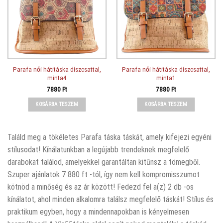
Parafa női hátitáska díszcsattal,
Parafa női hátitáska díszcsattal,
minta4
minta1
7880
Ft
7880
Ft
KOSÁRBA TESZEM
KOSÁRBA TESZEM
Találd meg a tökéletes Parafa táska táskát, amely kifejezi egyéni
stílusodat! Kínálatunkban a legújabb trendeknek megfelelő
darabokat találod, amelyekkel garantáltan kitűnsz a tömegből.
Szuper ajánlatok 7 880 ft -tól, így nem kell kompromisszumot
kötnöd a minőség és az ár között! Fedezd fel a(z) 2 db -os
kínálatot, ahol minden alkalomra találsz megfelelő táskát! Stílus és
praktikum egyben, hogy a mindennapokban is kényelmesen