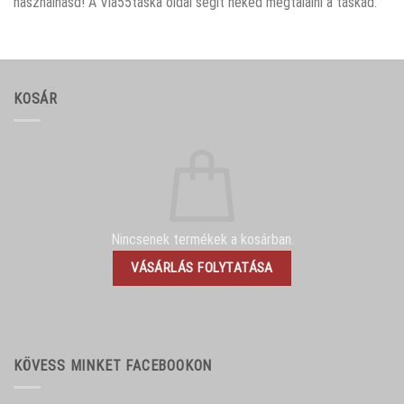
használhasd! A Via55táska oldal segít neked megtalálni a táskád.
KOSÁR
Nincsenek termékek a kosárban.
VÁSÁRLÁS FOLYTATÁSA
KÖVESS MINKET FACEBOOKON