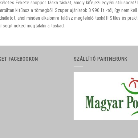
kéletes Fekete shopper táska táskát, amely kifejezi egyéni stílusodat!
ntáltan kitűnsz a tömegből. Szuper ajánlatok 3 990 ft -tól, így nem k
kínálatot, ahol minden alkalomra találsz megfelelő táskát! Stílus és p
l segít neked megtalálni a táskád.
KET FACEBOOKON
SZÁLLÍTÓ PARTNERÜNK