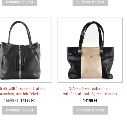
was:
is:
was:
is:
KOSÁRBA TESZEM
KOSÁRBA TESZEM
13690 Ft.
12290 Ft.
13690 Ft.
12290 Ft.
5 női válltáska felirattal dagi
VIA55 női válltáska díszes
fazonban, rostbőr, fekete
vállpánttal, rostbőr, fekete-arany
Original
Current
16690
Ft
14190
Ft
14190
Ft
price
price
was:
is:
KOSÁRBA TESZEM
KOSÁRBA TESZEM
16690 Ft.
14190 Ft.