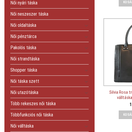
Női nyári táska
KOSÁ
Női neszeszer táska
Női oldaltáska
Női pénztárca
Pakolós táska
Női strandtáska
Shopper táska
Női táska szett
Női utazótáska
Silvia Rosa t
válltásk
Több rekeszes női táska
1
Többfunkciós női táska
KOSÁ
Női válltáska