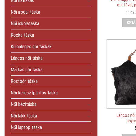
Női hátizsák
mintával, 
Női irodai táska
1149
KOSÁ
Női iskolatáska
Kocka táska
Különleges női táskák
Láncos női táska
Márkás női táska
Rostbőr táska
Női keresztpántos táska
Női kézitáska
Láncos női
Női lakk táska
anyag
Női laptop táska