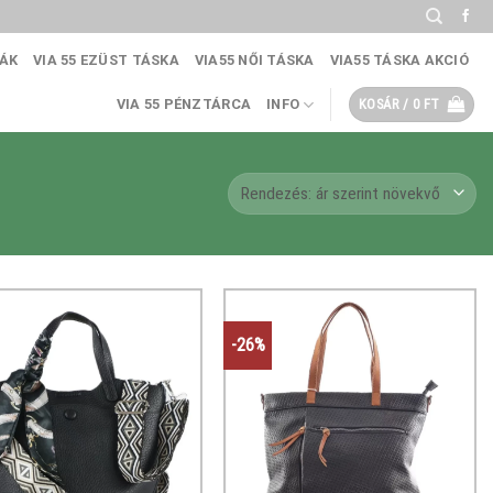
KÁK
VIA 55 EZÜST TÁSKA
VIA55 NŐI TÁSKA
VIA55 TÁSKA AKCIÓ
VIA 55 PÉNZTÁRCA
INFO
KOSÁR /
0
FT
-26%