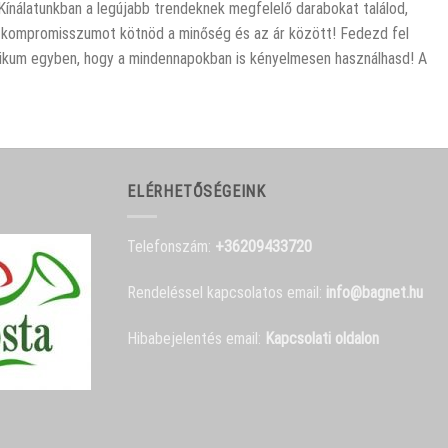
 Kínálatunkban a legújabb trendeknek megfelelő darabokat találod,
ell kompromisszumot kötnöd a minőség és az ár között! Fedezd fel
raktikum egyben, hogy a mindennapokban is kényelmesen használhasd! A
ELÉRHETŐSÉGEINK
Telefonszám:
+36209433720
Rendeléssel kapcsolatos email:
info@bagnet.hu
Hibabejelentés email:
Kapcsolati oldalon