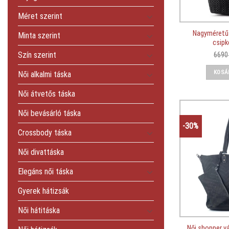
Méret szerint
Nagyméretű 
Minta szerint
csipk
Szín szerint
669
KOSÁ
Női alkalmi táska
Női átvetős táska
Női bevásárló táska
-30%
Crossbody táska
Női divattáska
Elegáns női táska
Gyerek hátizsák
Női hátitáska
Női shopper v