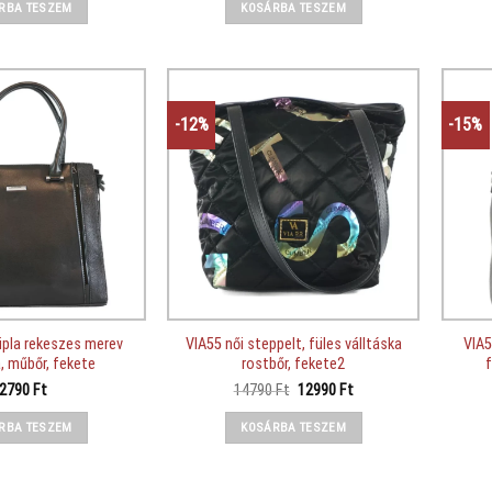
was:
is:
RBA TESZEM
KOSÁRBA TESZEM
13690 Ft.
10290 Ft.
-12%
-15%
ripla rekeszes merev
VIA55 női steppelt, füles válltáska
VIA5
a, műbőr, fekete
rostbőr, fekete2
Original
Current
2790
Ft
14790
Ft
12990
Ft
price
price
was:
is:
RBA TESZEM
KOSÁRBA TESZEM
14790 Ft.
12990 Ft.