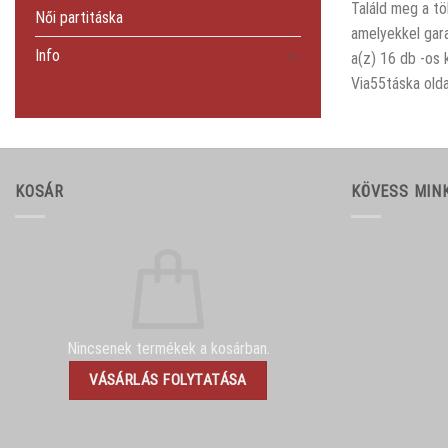
Találd meg a tö
Női partitáska
amelyekkel gara
Info
a(z) 16 db -os 
Via55táska olda
KOSÁR
KÖVESS MIN
Nincsenek termékek a kosárban.
VÁSÁRLÁS FOLYTATÁSA