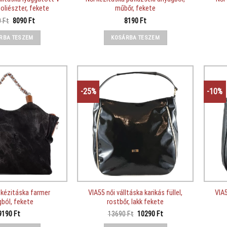
poliészter, fekete
műbőr, fekete
Original
Current
0
Ft
8090
Ft
8190
Ft
price
price
was:
is:
RBA TESZEM
KOSÁRBA TESZEM
11490 Ft.
8090 Ft.
-25%
-10%
 kézitáska farmer
VIA55 női válltáska karikás füllel,
VIA5
ból, fekete
rostbőr, lakk fekete
Original
Current
9190
Ft
13690
Ft
10290
Ft
price
price