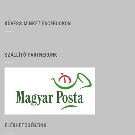
KÖVESS MINKET FACEBOOKON
SZÁLLÍTÓ PARTNERÜNK
ELÉRHETŐSÉGEINK