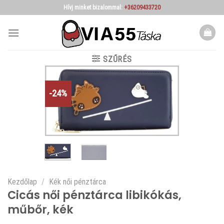
Skip
Hívj minket bizalommal:
+36209433720
to
content
SZŰRÉS
-24%
Kezdőlap
/
Kék női pénztárca
Cicás női pénztárca libikókás,
műbőr, kék