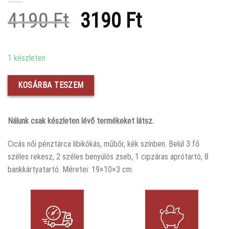
Original
Current
4190
Ft
3190
Ft
price
price
was:
is:
1 készleten
4190 Ft.
3190 Ft.
KOSÁRBA TESZEM
Nálunk csak készleten lévő termékeket látsz.
Cicás női pénztárca libikókás, műbőr, kék színben. Belül 3 fő
széles rekesz, 2 széles benyúlós zseb, 1 cipzáras aprótartó, 8
bankkártyatartó. Méretei: 19×10×3 cm.