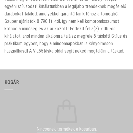
egyéni stílusodat! Kínálatunkban a legújabb trendeknek megfelelő
darabokat találod, amelyekkel garantáltan kitűnsz a tömegből.
Szuper ajánlatok 8 790 ft -tól, így nem kell kompromisszumot
kötnöd a minőség és az ár között! Fedezd fel a(z) 7 db -os
kínálatot, ahol minden alkalomra találsz megfelelő táskát! Stílus és
praktikum egyben, hogy a mindennapokban is kényelmesen
használhasd! A Via55táska oldal segít neked megtalálni a táskád.
KOSÁR
Nincsenek termékek a kosárban.