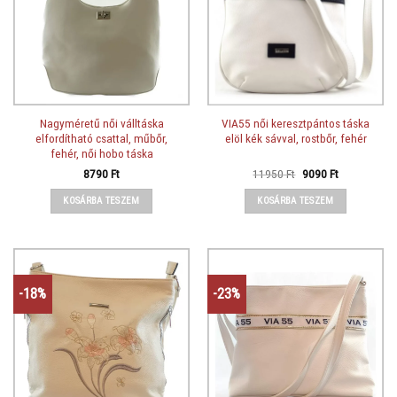
Nagyméretű női válltáska
VIA55 női keresztpántos táska
elfordítható csattal, műbőr,
elöl kék sávval, rostbőr, fehér
fehér, női hobo táska
Original
Current
8790
Ft
11950
Ft
9090
Ft
price
price
was:
is:
KOSÁRBA TESZEM
KOSÁRBA TESZEM
11950 Ft.
9090 Ft.
-18%
-23%