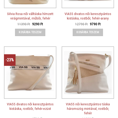
Silvia Rosa női válltáska hímzett
VIA55 divatos női keresztpántos
virágmintával, műbőr, fehér
kistáska, rostbőr, fehér-arany
Original
Current
Original
Current
11390
Ft
9290
Ft
12790
Ft
9790
Ft
price
price
price
price
was:
is:
was:
is:
KOSÁRBA TESZEM
KOSÁRBA TESZEM
11390 Ft.
9290 Ft.
12790 Ft.
9790 Ft.
-23%
VIA55 divatos női keresztpántos
VIA55 női keresztpántos táska
kistáska, rostbőr, fehér-ezüst
háromszög mintával, rostbőr,
fehér