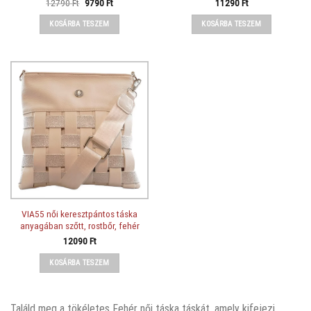
Original
Current
12790
Ft
9790
Ft
11290
Ft
price
price
was:
is:
KOSÁRBA TESZEM
KOSÁRBA TESZEM
12790 Ft.
9790 Ft.
VIA55 női keresztpántos táska
anyagában szőtt, rostbőr, fehér
12090
Ft
KOSÁRBA TESZEM
Találd meg a tökéletes Fehér női táska táskát, amely kifejezi