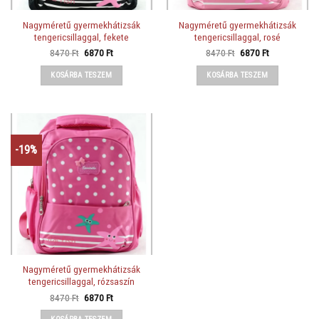
Nagyméretű gyermekhátizsák
Nagyméretű gyermekhátizsák
tengericsillaggal, fekete
tengericsillaggal, rosé
Original
Current
Original
Current
8470
Ft
6870
Ft
8470
Ft
6870
Ft
price
price
price
price
was:
is:
was:
is:
KOSÁRBA TESZEM
KOSÁRBA TESZEM
8470 Ft.
6870 Ft.
8470 Ft.
6870 Ft.
-19%
Nagyméretű gyermekhátizsák
tengericsillaggal, rózsaszín
Original
Current
8470
Ft
6870
Ft
price
price
was:
is: