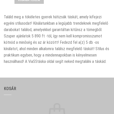
KOSÁRBA TESZEM
8470 Ft.
6870 Ft.
Találd meg a tökéletes gyerek hátizsák táskát, amely kifejezi
egyéni stílusodat! Kínálatunkban a legújabb trendeknek megfelelő
darabokat találod, amelyekkel garantáltan kitűnsz a tömegből.
Szuper ajánlatok 5 890 ft -tól, így nem kell kompromisszumot
kötnöd a minőség és az ár között! Fedezd fel a(z) 5 db -os
kínálatot, ahol minden alkalomra találsz megfelelő táskát! Stílus és
praktikum egyben, hogy a mindennapokban is kényelmesen
használhasd! A Via55táska oldal segít neked megtalálni a táskád.
KOSÁR