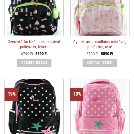
Gyerektáska kisállatos mintával,
Gyerektáska kisállatos mintával,
poliészter, fekete
poliészter, rosé
Original
Current
Original
Current
6790
Ft
5890
Ft
6790
Ft
5890
Ft
price
price
price
price
was:
is:
was:
is:
KOSÁRBA TESZEM
KOSÁRBA TESZEM
6790 Ft.
5890 Ft.
6790 Ft.
5890 Ft.
-19%
-19%