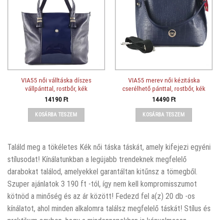
VIA55 női válltáska díszes
VIA55 merev női kézitáska
vállpánttal, rostbőr, kék
cserélhető pánttal, rostbőr, kék
14190
Ft
14490
Ft
KOSÁRBA TESZEM
KOSÁRBA TESZEM
Találd meg a tökéletes Kék női táska táskát, amely kifejezi egyéni
stílusodat! Kínálatunkban a legújabb trendeknek megfelelő
darabokat találod, amelyekkel garantáltan kitűnsz a tömegből.
Szuper ajánlatok 3 190 ft -tól, így nem kell kompromisszumot
kötnöd a minőség és az ár között! Fedezd fel a(z) 20 db -os
kínálatot, ahol minden alkalomra találsz megfelelő táskát! Stílus és