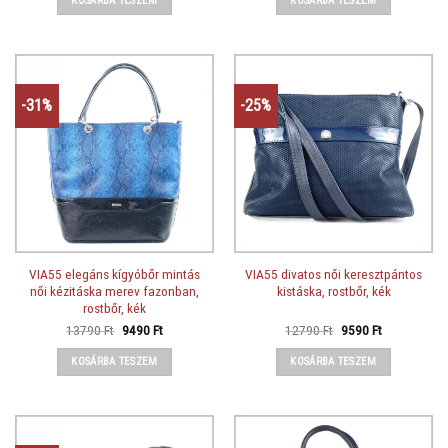
KOSÁRBA TESZEM
KOSÁRBA TESZEM
11950 Ft.
9090 Ft.
-31%
-25%
VIA55 elegáns kígyóbőr mintás
VIA55 divatos női keresztpántos
női kézitáska merev fazonban,
kistáska, rostbőr, kék
rostbőr, kék
Original
Current
Original
Current
13790
Ft
9490
Ft
12790
Ft
9590
Ft
price
price
price
price
was:
is:
was:
is:
KOSÁRBA TESZEM
KOSÁRBA TESZEM
13790 Ft.
9490 Ft.
12790 Ft.
9590 Ft.