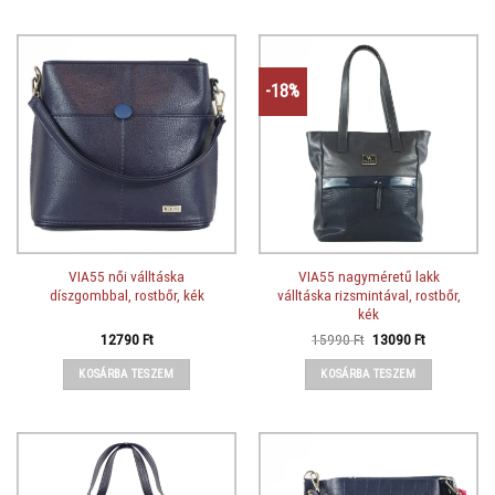
-18%
VIA55 női válltáska
VIA55 nagyméretű lakk
díszgombbal, rostbőr, kék
válltáska rizsmintával, rostbőr,
kék
Original
Current
12790
Ft
15990
Ft
13090
Ft
price
price
was:
is:
KOSÁRBA TESZEM
KOSÁRBA TESZEM
15990 Ft.
13090 Ft.