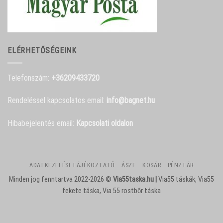
ELÉRHETŐSÉGEINK
Telefonszám:
+36209433720
Rendeléssel kapcsolatos email:
info@bagnet.hu
Hibabejelentés email:
Kapcsolati oldalon
ADATKEZELÉSI TÁJÉKOZTATÓ
ÁSZF
KOSÁR
PÉNZTÁR
Minden jog fenntartva 2022-2026 ©
Via55taska.hu |
Via55 táskák, Via55
fekete táska, Via 55 rostbőr táska