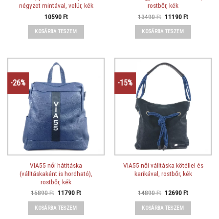
négyzet mintával, velúr, kék
rostbőr, kék
Original
Current
10590
Ft
13490
Ft
11190
Ft
price
price
was:
is:
KOSÁRBA TESZEM
KOSÁRBA TESZEM
13490 Ft.
11190 Ft.
-26%
-15%
VIA55 női hátitáska
VIA55 női válltáska kötéllel és
(válltáskaként is hordható),
karikával, rostbőr, kék
rostbőr, kék
Original
Current
Original
Current
15890
Ft
11790
Ft
14890
Ft
12690
Ft
price
price
price
price
was:
is:
was:
is:
KOSÁRBA TESZEM
KOSÁRBA TESZEM
15890 Ft.
11790 Ft.
14890 Ft.
12690 Ft.