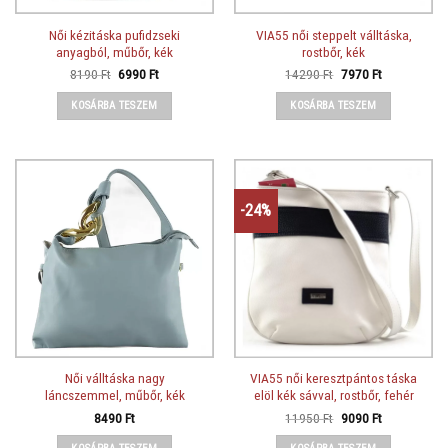
Női kézitáska pufidzseki
VIA55 női steppelt válltáska,
anyagból, műbőr, kék
rostbőr, kék
Original
Current
Original
Current
8190
Ft
6990
Ft
14290
Ft
7970
Ft
price
price
price
price
was:
is:
was:
is:
KOSÁRBA TESZEM
KOSÁRBA TESZEM
8190 Ft.
6990 Ft.
14290 Ft.
7970 Ft.
-24%
Női válltáska nagy
VIA55 női keresztpántos táska
láncszemmel, műbőr, kék
elöl kék sávval, rostbőr, fehér
Original
Current
8490
Ft
11950
Ft
9090
Ft
price
price
was:
is: