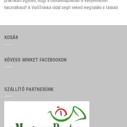
praktikum egyben, hogy a mindennapokban is kényelmesen
használhasd! A Via55táska oldal segít neked megtalálni a táskád.
KOSÁR
KÖVESS MINKET FACEBOOKON
SZÁLLÍTÓ PARTNERÜNK