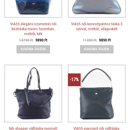
VIA55 elegáns rizsmintás női
VIA55 női keresztpántos táska 3
kézitáska merev fazonban,
sávval, rostbőr, világoskék
rostbőr, kék
Original
Current
Original
Current
13790
Ft
9890
Ft
11330
Ft
9890
Ft
price
price
price
price
was:
is:
was:
is:
KOSÁRBA TESZEM
KOSÁRBA TESZEM
13790 Ft.
9890 Ft.
11330 Ft.
9890 Ft.
-17%
Női shopper válltáska nyomott
VIA55 egyszerű női válltáska,