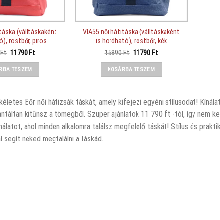
itáska (válltáskaként
VIA55 női hátitáska (válltáskaként
ó), rostbőr, piros
is hordható), rostbőr, kék
Original
Current
Original
Current
0
Ft
11790
Ft
15890
Ft
11790
Ft
price
price
price
price
was:
is:
was:
is:
RBA TESZEM
KOSÁRBA TESZEM
15890 Ft.
11790 Ft.
15890 Ft.
11790 Ft.
kéletes Bőr női hátizsák táskát, amely kifejezi egyéni stílusodat! Kíná
ntáltan kitűnsz a tömegből. Szuper ajánlatok 11 790 ft -tól, így nem 
ínálatot, ahol minden alkalomra találsz megfelelő táskát! Stílus és pr
l segít neked megtalálni a táskád.