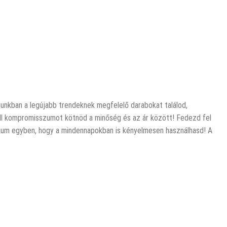
latunkban a legújabb trendeknek megfelelő darabokat találod,
kell kompromisszumot kötnöd a minőség és az ár között! Fedezd fel
aktikum egyben, hogy a mindennapokban is kényelmesen használhasd! A