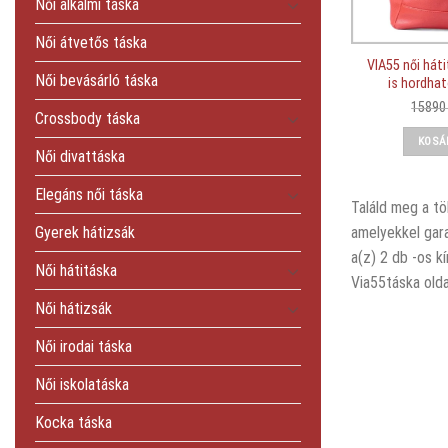
Női alkalmi táska
Női átvetős táska
VIA55 női hát
Női bevásárló táska
is hordhat
1589
Crossbody táska
KOSÁ
Női divattáska
Elegáns női táska
Találd meg a tö
Gyerek hátizsák
amelyekkel gara
a(z) 2 db -os k
Női hátitáska
Via55táska olda
Női hátizsák
Női irodai táska
Női iskolatáska
Kocka táska