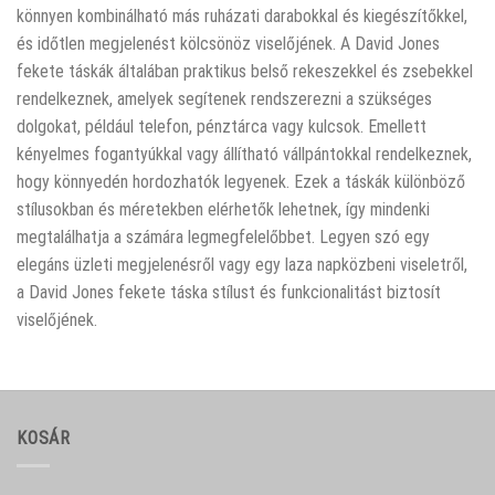
könnyen kombinálható más ruházati darabokkal és kiegészítőkkel,
és időtlen megjelenést kölcsönöz viselőjének. A David Jones
fekete táskák általában praktikus belső rekeszekkel és zsebekkel
rendelkeznek, amelyek segítenek rendszerezni a szükséges
dolgokat, például telefon, pénztárca vagy kulcsok. Emellett
kényelmes fogantyúkkal vagy állítható vállpántokkal rendelkeznek,
hogy könnyedén hordozhatók legyenek. Ezek a táskák különböző
stílusokban és méretekben elérhetők lehetnek, így mindenki
megtalálhatja a számára legmegfelelőbbet. Legyen szó egy
elegáns üzleti megjelenésről vagy egy laza napközbeni viseletről,
a David Jones fekete táska stílust és funkcionalitást biztosít
viselőjének.
KOSÁR