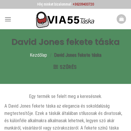
Skip
Hívj minket bizalommal:
+36209433720
to
content
David Jones fekete táska
Kezdőlap
/
David Jones fekete táska
SZŰRÉS
Egy termék se felelt meg a keresésnek.
A David Jones fekete táska az elegancia és sokoldalúság
megtestesítője. Ezek a táskák általában stílusosak és divatosak,
és különféle alkalmakra alkalmasak lehetnek, legyen szó akár
munkáról, vásárlásról vagy szórakozásról. A fekete színű táska