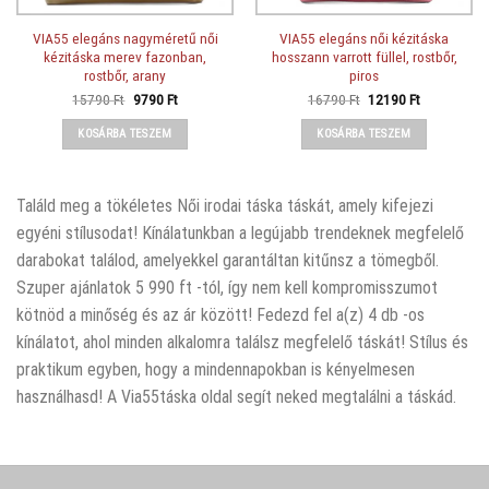
VIA55 elegáns nagyméretű női
VIA55 elegáns női kézitáska
kézitáska merev fazonban,
hosszann varrott füllel, rostbőr,
rostbőr, arany
piros
Original
Current
Original
Current
15790
Ft
9790
Ft
16790
Ft
12190
Ft
price
price
price
price
was:
is:
was:
is:
KOSÁRBA TESZEM
KOSÁRBA TESZEM
15790 Ft.
9790 Ft.
16790 Ft.
12190 Ft.
Találd meg a tökéletes Női irodai táska táskát, amely kifejezi
egyéni stílusodat! Kínálatunkban a legújabb trendeknek megfelelő
darabokat találod, amelyekkel garantáltan kitűnsz a tömegből.
Szuper ajánlatok 5 990 ft -tól, így nem kell kompromisszumot
kötnöd a minőség és az ár között! Fedezd fel a(z) 4 db -os
kínálatot, ahol minden alkalomra találsz megfelelő táskát! Stílus és
praktikum egyben, hogy a mindennapokban is kényelmesen
használhasd! A Via55táska oldal segít neked megtalálni a táskád.