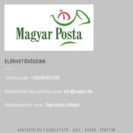
ELÉRHETŐSÉGEINK
Telefonszám:
+36209433720
Rendeléssel kapcsolatos email:
info@bagnet.hu
Hibabejelentés email:
Kapcsolati oldalon
ADATKEZELÉSI TÁJÉKOZTATÓ
ÁSZF
KOSÁR
PÉNZTÁR