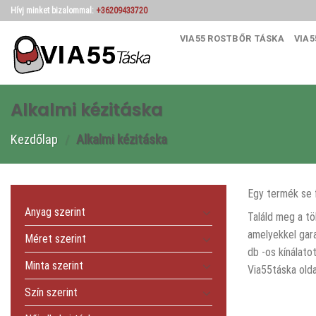
Skip
Hívj minket bizalommal:
+36209433720
to
VIA55 ROSTBŐR TÁSKA
VIA5
content
Alkalmi kézitáska
Kezdőlap
/
Alkalmi kézitáska
Egy termék se 
Anyag szerint
Találd meg a tö
amelyekkel gara
Méret szerint
db -os kínálato
Minta szerint
Via55táska olda
Szín szerint