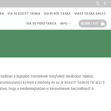
KÁK
VIA 55 EZÜST TÁSKA
VIA55 NŐI TÁSKA
VIA55 TÁSKA AKCIÓ
VIA 55 PÉNZTÁRCA
INFO
KOSÁR /
0
FT
álatunkban a legújabb trendeknek megfelelő darabokat találod,
ompromisszumot kötnöd a minőség és az ár között! Fedezd fel a(z) 0
 egyben, hogy a mindennapokban is kényelmesen használhasd! A