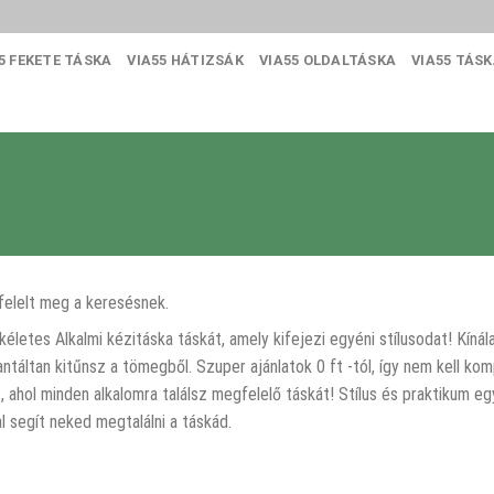
5 FEKETE TÁSKA
VIA55 HÁTIZSÁK
VIA55 OLDALTÁSKA
VIA55 TÁS
felelt meg a keresésnek.
kéletes Alkalmi kézitáska táskát, amely kifejezi egyéni stílusodat! Kín
ntáltan kitűnsz a tömegből. Szuper ajánlatok 0 ft -tól, így nem kell k
t, ahol minden alkalomra találsz megfelelő táskát! Stílus és praktikum
l segít neked megtalálni a táskád.