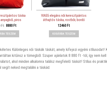
eresztpántos táska
VIA55 elegáns női keresztpántos
 anyagból, piros
áthajtós táska, rostbőr, bordó
Original
Current
0
Ft
8880
Ft
12460
Ft
price
price
was:
is:
RBA TESZEM
KOSÁRBA TESZEM
12790 Ft.
8880 Ft.
kéletes Különleges női táskák táskát, amely kifejezi egyéni stílusodat!
ntáltan kitűnsz a tömegből. Szuper ajánlatok 8 880 ft -tól, így nem k
ínálatot, ahol minden alkalomra találsz megfelelő táskát! Stílus és pr
l segít neked megtalálni a táskád.