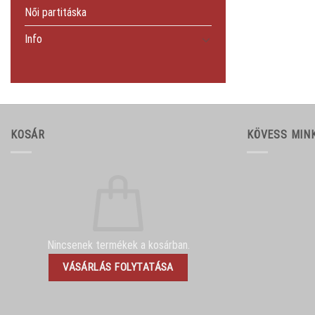
Női partitáska
Info
KOSÁR
KÖVESS MIN
Nincsenek termékek a kosárban.
VÁSÁRLÁS FOLYTATÁSA