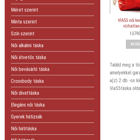
Méret szerint
VIA55 női k
Minta szerint
vízhatlan
Szín szerint
1279
KOSÁ
Női alkalmi táska
Női átvetős táska
Találd meg a tö
Női bevásárló táska
amelyekkel gara
a(z) 2 db -os k
Crossbody táska
Via55táska olda
Női divattáska
Elegáns női táska
Gyerek hátizsák
Női hátitáska