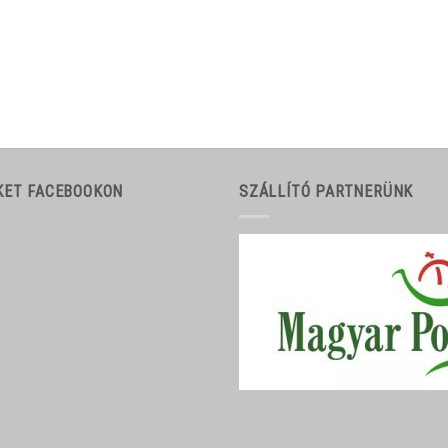
KET FACEBOOKON
SZÁLLÍTÓ PARTNERÜNK