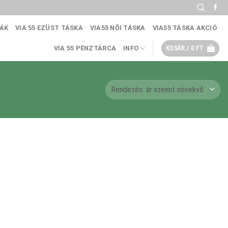
KÁK
VIA 55 EZÜST TÁSKA
VIA55 NŐI TÁSKA
VIA55 TÁSKA AKCIÓ
VIA 55 PÉNZTÁRCA
INFO
KOSÁR /
0
FT