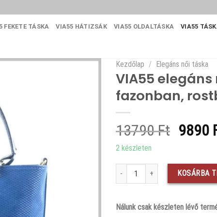
5 FEKETE TÁSKA
VIA55 HÁTIZSÁK
VIA55 OLDALTÁSKA
VIA55 TÁS
Kezdőlap
/
Elegáns női táska
VIA55 elegáns 
fazonban, rost
Origin
13790
Ft
9890
price
2 készleten
was:
VIA55 elegáns rizsmintás női kézitá
13790 
KOSÁRBA 
Nálunk csak készleten lévő termé