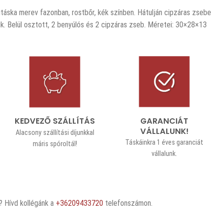
itáska merev fazonban, rostbőr, kék színben. Hátulján cipzáras zsebe
ílik. Belül osztott, 2 benyúlós és 2 cipzáras zseb. Méretei: 30×28×13
GARANCIÁT
KEDVEZŐ SZÁLLÍTÁS
VÁLLALUNK!
Alacsony szállítási díjunkkal
Táskáinkra 1 éves garanciát
máris spóroltál!
vállalunk.
 Hívd kollégánk a
+36209433720
telefonszámon.