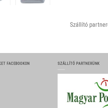
Szállító partne
KET FACEBOOKON
SZÁLLÍTÓ PARTNERÜNK