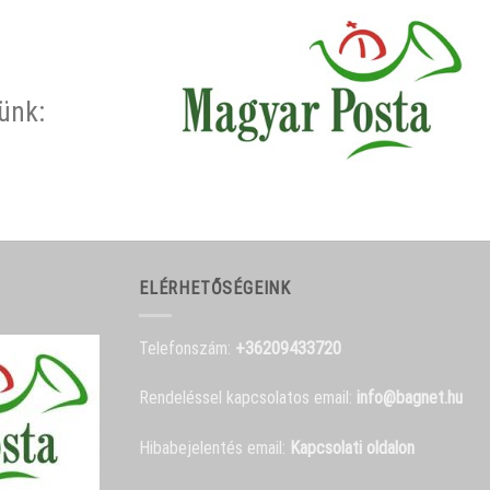
rünk:
ELÉRHETŐSÉGEINK
Telefonszám:
+36209433720
Rendeléssel kapcsolatos email:
info@bagnet.hu
Hibabejelentés email:
Kapcsolati oldalon