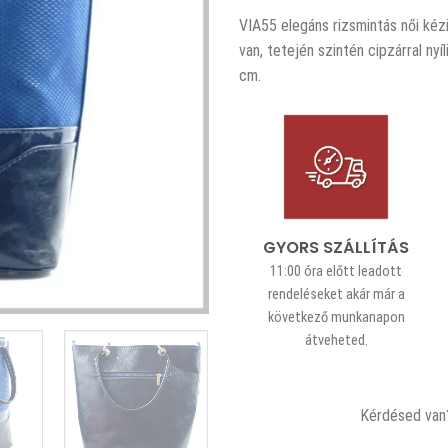
VIA55 elegáns rizsmintás női kéz
van, tetején szintén cipzárral ny
cm.
GYORS SZÁLLÍTÁS
11:00 óra előtt leadott
rendeléseket akár már a
következő munkanapon
átveheted.
Kérdésed van?