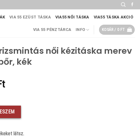
KÁK
VIA 55 EZÜST TÁSKA
VIA55 NŐI TÁSKA
VIA55 TÁSKA AKCIÓ
VIA 55 PÉNZTÁRCA
INFO
KOSÁR /
0
FT
rizsmintás női kézitáska merev
bőr, kék
al
Current
Ft
price
is:
ska merev fazonban, rostbőr, kék mennyiség
Ft.
9890 Ft.
TESZEM
keket látsz.