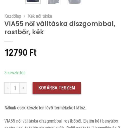
Kezdőlap
/
Kék női táska
VIA55 női válltáska díszgombbal,
rostbőr, kék
12790
Ft
3 készleten
VIA55 női válltáska díszgombbal, rostbőr, kék mennyiség
KOSÁRBA TESZEM
Nálunk csak készleten lévő termékeket látsz.
VIA55 női válltáska díszgombbal, rostbőből. Elején két benyúlós