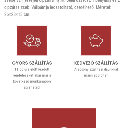
zsebe van, tetején cipzárral nyílik. Belül osztott, 1 benyúlós és 2
cipzáras zseb. Vállpántja lecsatolható, cserélhető. Méretei:
26×23×13 cm.
GYORS SZÁLLÍTÁS
KEDVEZŐ SZÁLLÍTÁS
11:00 óra előtt leadott
Alacsony szállítási díjunkkal
rendeléseket akár már a
máris spóroltál!
következő munkanapon
átveheted.