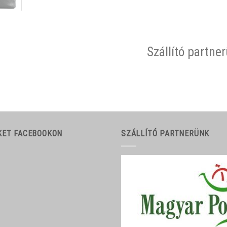
Szállító partne
KET FACEBOOKON
SZÁLLÍTÓ PARTNERÜNK