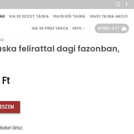
KÁK
VIA 55 EZÜST TÁSKA
VIA55 NŐI TÁSKA
VIA55 TÁSKA AKCIÓ
VIA 55 PÉNZTÁRCA
INFO
KOSÁR /
0
FT
ka
áska felirattal dagi fazonban,
al
Current
0
Ft
price
is:
fazonban, rostbőr, fekete mennyiség
Ft.
14190 Ft.
TESZEM
keket látsz.