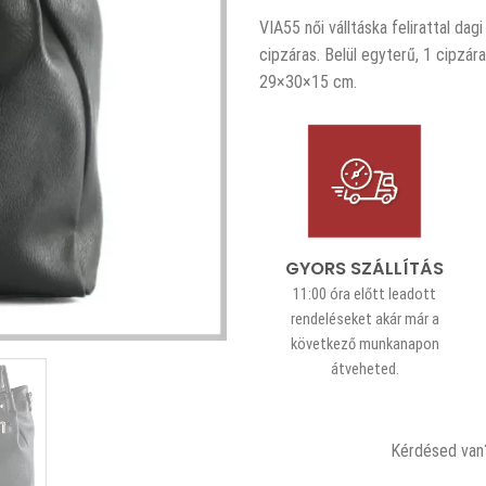
VIA55 női válltáska felirattal dag
cipzáras. Belül egyterű, 1 cipzár
29×30×15 cm.
GYORS SZÁLLÍTÁS
11:00 óra előtt leadott
rendeléseket akár már a
következő munkanapon
átveheted.
Kérdésed van?