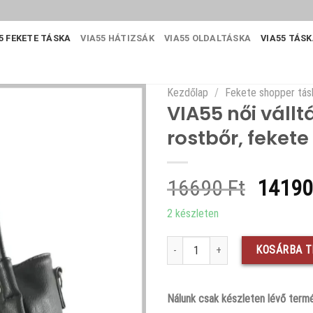
5 FEKETE TÁSKA
VIA55 HÁTIZSÁK
VIA55 OLDALTÁSKA
VIA55 TÁS
Kezdőlap
/
Fekete shopper tás
VIA55 női vállt
rostbőr, fekete
Origin
16690
Ft
1419
price
2 készleten
was:
VIA55 női válltáska felirattal dagi 
16690 
KOSÁRBA 
Nálunk csak készleten lévő termé