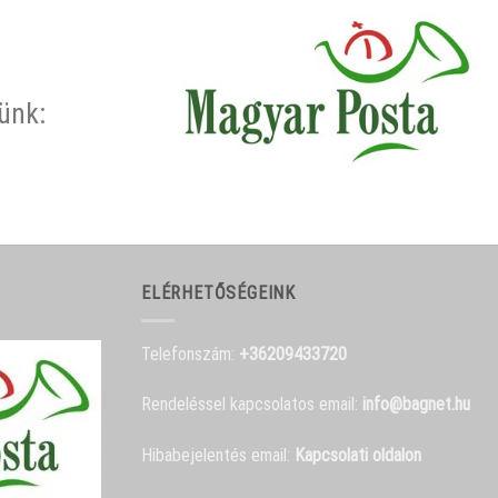
rünk:
ELÉRHETŐSÉGEINK
Telefonszám:
+36209433720
Rendeléssel kapcsolatos email:
info@bagnet.hu
Hibabejelentés email:
Kapcsolati oldalon