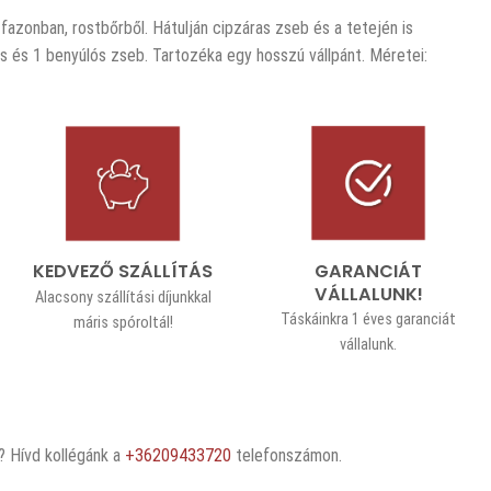
i fazonban, rostbőrből. Hátulján cipzáras zseb és a tetején is
as és 1 benyúlós zseb. Tartozéka egy hosszú vállpánt. Méretei:
GARANCIÁT
KEDVEZŐ SZÁLLÍTÁS
VÁLLALUNK!
Alacsony szállítási díjunkkal
Táskáinkra 1 éves garanciát
máris spóroltál!
vállalunk.
 Hívd kollégánk a
+36209433720
telefonszámon.