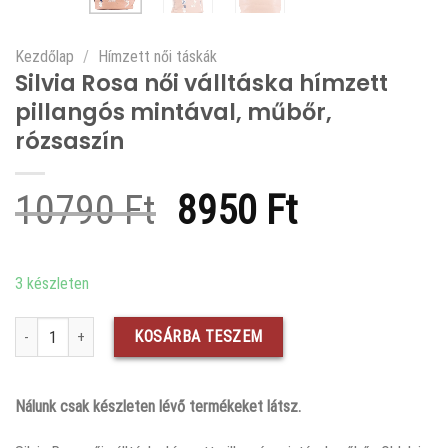
Kezdőlap
/
Hímzett női táskák
Silvia Rosa női válltáska hímzett
pillangós mintával, műbőr,
rózsaszín
Original
Current
10790
Ft
8950
Ft
price
price
was:
is:
3 készleten
10790 Ft.
8950 Ft.
Silvia Rosa női válltáska hímzett pillangós mintával, műbőr, rózsaszín men
KOSÁRBA TESZEM
Nálunk csak készleten lévő termékeket látsz.