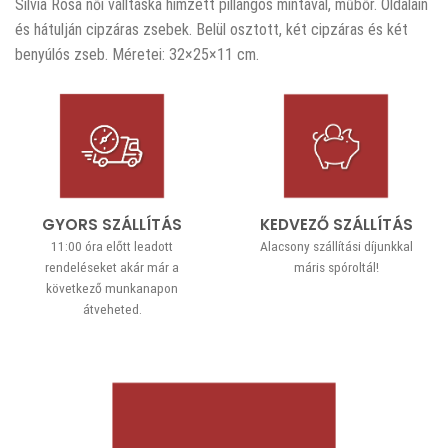
Silvia Rosa női válltáska hímzett pillangós mintával, műbőr. Oldalain
és hátulján cipzáras zsebek. Belül osztott, két cipzáras és két
benyúlós zseb. Méretei: 32×25×11 cm.
GYORS SZÁLLÍTÁS
KEDVEZŐ SZÁLLÍTÁS
11:00 óra előtt leadott
Alacsony szállítási díjunkkal
rendeléseket akár már a
máris spóroltál!
következő munkanapon
átveheted.