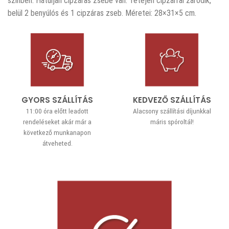
színben. Hátulján cipzáras zsebe van. Tetején cipzárral záródik,
belül 2 benyúlós és 1 cipzáras zseb. Méretei: 28×31×5 cm.
GYORS SZÁLLÍTÁS
KEDVEZŐ SZÁLLÍTÁS
11:00 óra előtt leadott
Alacsony szállítási díjunkkal
rendeléseket akár már a
máris spóroltál!
következő munkanapon
átveheted.