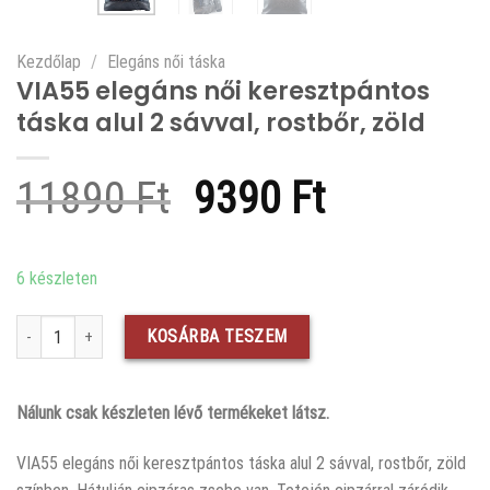
Kezdőlap
/
Elegáns női táska
VIA55 elegáns női keresztpántos
táska alul 2 sávval, rostbőr, zöld
Original
Current
11890
Ft
9390
Ft
price
price
was:
is:
6 készleten
11890 Ft.
9390 Ft.
VIA55 elegáns női keresztpántos táska alul 2 sávval, rostbőr, zöld mennyis
KOSÁRBA TESZEM
Nálunk csak készleten lévő termékeket látsz.
VIA55 elegáns női keresztpántos táska alul 2 sávval, rostbőr, zöld