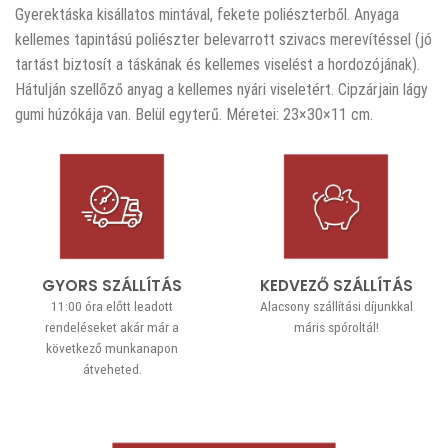
Gyerektáska kisállatos mintával, fekete poliészterből. Anyaga
kellemes tapintású poliészter belevarrott szivacs merevítéssel (jó
tartást biztosít a táskának és kellemes viselést a hordozójának).
Hátulján szellőző anyag a kellemes nyári viseletért. Cipzárjain lágy
gumi húzókája van. Belül egyterű. Méretei: 23×30×11 cm.
GYORS SZÁLLÍTÁS
KEDVEZŐ SZÁLLÍTÁS
11:00 óra előtt leadott
Alacsony szállítási díjunkkal
rendeléseket akár már a
máris spóroltál!
következő munkanapon
átveheted.