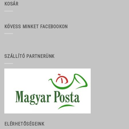
KOSÁR
KÖVESS MINKET FACEBOOKON
SZÁLLÍTÓ PARTNERÜNK
ELÉRHETŐSÉGEINK