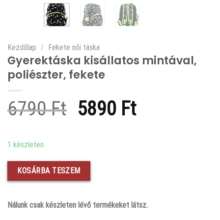
Kezdőlap
/
Fekete női táska
Gyerektáska kisállatos mintával,
poliészter, fekete
Original
Current
6790
Ft
5890
Ft
price
price
was:
is:
1 készleten
6790 Ft.
5890 Ft.
KOSÁRBA TESZEM
Nálunk csak készleten lévő termékeket látsz.