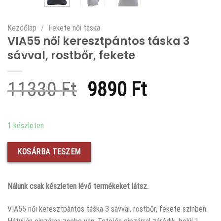
Kezdőlap
/
Fekete női táska
VIA55 női keresztpántos táska 3
sávval, rostbőr, fekete
Original
Current
11330
Ft
9890
Ft
price
price
was:
is:
1 készleten
11330 Ft.
9890 Ft.
KOSÁRBA TESZEM
Nálunk csak készleten lévő termékeket látsz.
VIA55 női keresztpántos táska 3 sávval, rostbőr, fekete színben.