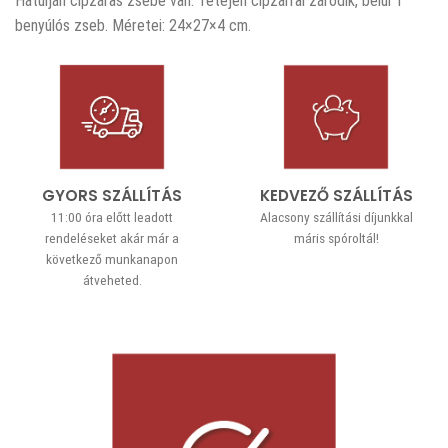
Hátulján cipzáras zsebe van. Tetején cipzárral záródik, belül 1
benyúlós zseb. Méretei: 24×27×4 cm.
GYORS SZÁLLÍTÁS
KEDVEZŐ SZÁLLÍTÁS
11:00 óra előtt leadott
Alacsony szállítási díjunkkal
rendeléseket akár már a
máris spóroltál!
következő munkanapon
átveheted.