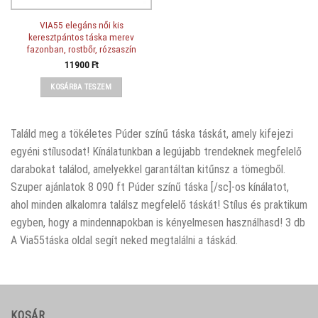
VIA55 elegáns női kis
keresztpántos táska merev
fazonban, rostbőr, rózsaszín
11900
Ft
KOSÁRBA TESZEM
Találd meg a tökéletes Púder színű táska táskát, amely kifejezi
egyéni stílusodat! Kínálatunkban a legújabb trendeknek megfelelő
darabokat találod, amelyekkel garantáltan kitűnsz a tömegből.
Szuper ajánlatok 8 090 ft Púder színű táska [/sc]-os kínálatot,
ahol minden alkalomra találsz megfelelő táskát! Stílus és praktikum
egyben, hogy a mindennapokban is kényelmesen használhasd! 3 db
A Via55táska oldal segít neked megtalálni a táskád.
KOSÁR