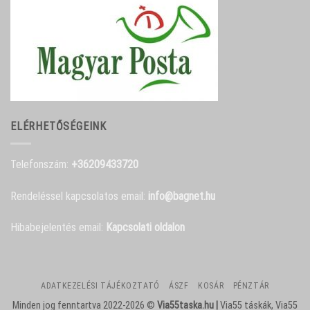
ELÉRHETŐSÉGEINK
Telefonszám:
+36209433720
Rendeléssel kapcsolatos email:
info@bagnet.hu
Hibabejelentés email:
Kapcsolati oldalon
ADATKEZELÉSI TÁJÉKOZTATÓ
ÁSZF
KOSÁR
PÉNZTÁR
Minden jog fenntartva 2022-2026 ©
Via55taska.hu |
Via55 táskák, Via55