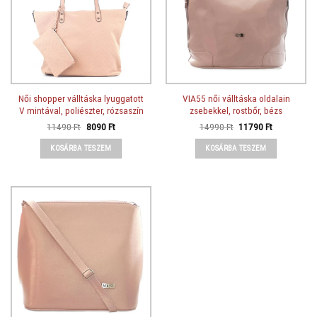
Női shopper válltáska lyuggatott
VIA55 női válltáska oldalain
V mintával, poliészter, rózsaszín
zsebekkel, rostbőr, bézs
Original
Current
Original
Current
11490
Ft
8090
Ft
14990
Ft
11790
Ft
price
price
price
price
was:
is:
was:
is:
KOSÁRBA TESZEM
KOSÁRBA TESZEM
11490 Ft.
8090 Ft.
14990 Ft.
11790 Ft.