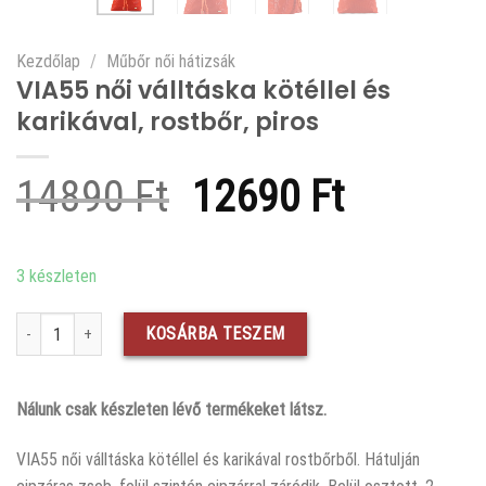
Kezdőlap
/
Műbőr női hátizsák
VIA55 női válltáska kötéllel és
karikával, rostbőr, piros
Original
Current
14890
Ft
12690
Ft
price
price
was:
is:
3 készleten
14890 Ft.
12690 F
VIA55 női válltáska kötéllel és karikával, rostbőr, piros mennyiség
KOSÁRBA TESZEM
Nálunk csak készleten lévő termékeket látsz.
VIA55 női válltáska kötéllel és karikával rostbőrből. Hátulján