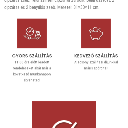
cipzáras zseb, felül szintén cipzárral záródik. Belül osztott, 2
cipzáras és 2 benyúlós zseb. Méretei: 31×33×11 cm.
GYORS SZÁLLÍTÁS
KEDVEZŐ SZÁLLÍTÁS
11:00 óra előtt leadott
Alacsony szállítási díjunkkal
rendeléseket akár már a
máris spóroltál!
következő munkanapon
átveheted.