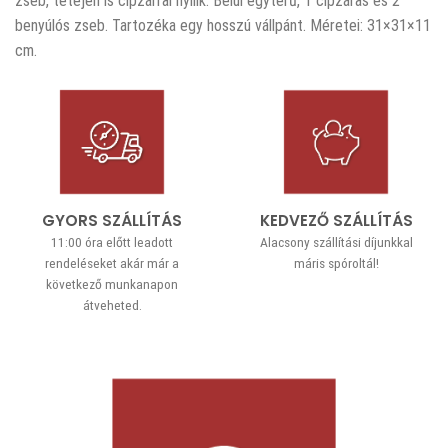
zseb, tetején is cipzárral nyílik. Belül egyterű, 1 cipzáras és 2
benyúlós zseb. Tartozéka egy hosszú vállpánt. Méretei: 31×31×11
cm.
GYORS SZÁLLÍTÁS
KEDVEZŐ SZÁLLÍTÁS
11:00 óra előtt leadott
Alacsony szállítási díjunkkal
rendeléseket akár már a
máris spóroltál!
következő munkanapon
átveheted.