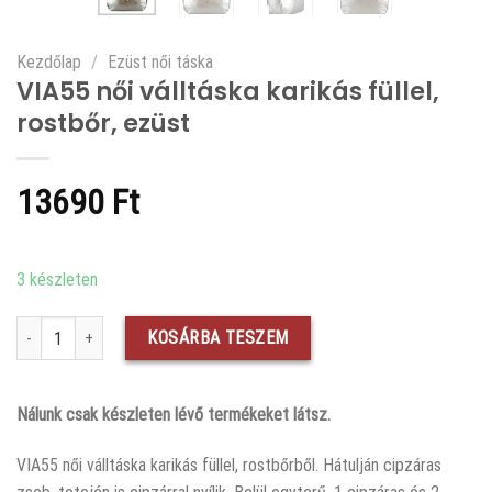
Kezdőlap
/
Ezüst női táska
VIA55 női válltáska karikás füllel,
rostbőr, ezüst
13690
Ft
3 készleten
VIA55 női válltáska karikás füllel, rostbőr, ezüst mennyiség
KOSÁRBA TESZEM
Nálunk csak készleten lévő termékeket látsz.
VIA55 női válltáska karikás füllel, rostbőrből. Hátulján cipzáras