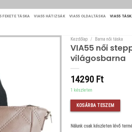
5 FEKETE TÁSKA
VIA55 HÁTIZSÁK
VIA55 OLDALTÁSKA
VIA55 TÁS
Kezdőlap
/
Barna női táska
VIA55 női stepp
világosbarna
14290
Ft
1 készleten
KOSÁRBA TESZEM
Nálunk csak készleten lévő termé