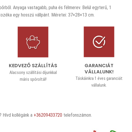
bőrből. Anyaga vastagabb, puha és félmerev. Belül egyterű, 1
rtozéka egy hosszú vállpánt. Méretei: 37×28×13 cm.
GARANCIÁT
KEDVEZŐ SZÁLLÍTÁS
VÁLLALUNK!
Alacsony szállítási díjunkkal
Táskáinkra 1 éves garanciát
máris spóroltál!
vállalunk.
 Hívd kollégánk a
+36209433720
telefonszámon.