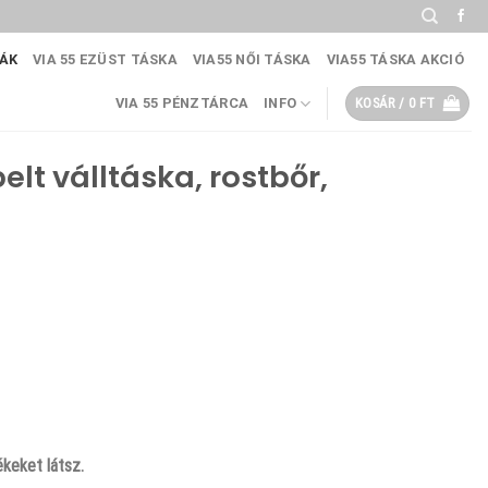
KÁK
VIA 55 EZÜST TÁSKA
VIA55 NŐI TÁSKA
VIA55 TÁSKA AKCIÓ
VIA 55 PÉNZTÁRCA
INFO
KOSÁR /
0
FT
elt válltáska, rostbőr,
keket látsz.