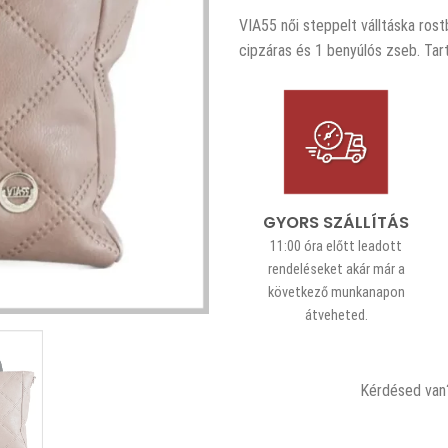
VIA55 női steppelt válltáska rost
cipzáras és 1 benyúlós zseb. Ta
GYORS SZÁLLÍTÁS
11:00 óra előtt leadott
rendeléseket akár már a
következő munkanapon
átveheted.
Kérdésed van?