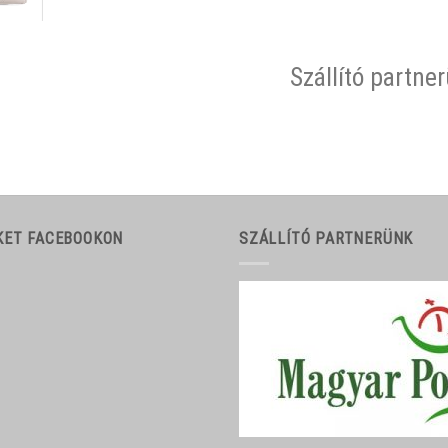
Szállító partne
KET FACEBOOKON
SZÁLLÍTÓ PARTNERÜNK