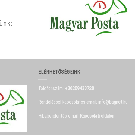
rünk:
ELÉRHETŐSÉGEINK
Telefonszám:
+36209433720
Rendeléssel kapcsolatos email:
info@bagnet.hu
Hibabejelentés email:
Kapcsolati oldalon