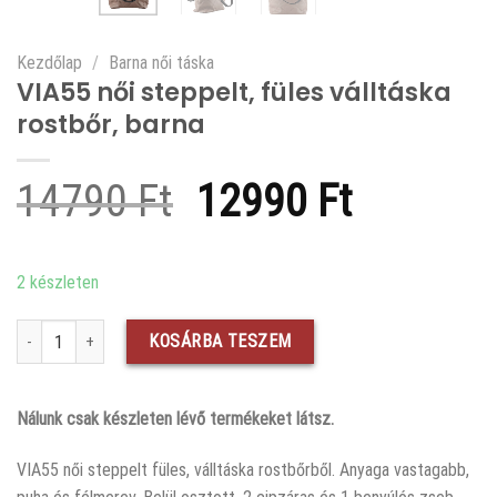
Kezdőlap
/
Barna női táska
VIA55 női steppelt, füles válltáska
rostbőr, barna
Original
Current
14790
Ft
12990
Ft
price
price
was:
is:
2 készleten
14790 Ft.
12990 F
VIA55 női steppelt, füles válltáska rostbőr, barna mennyiség
KOSÁRBA TESZEM
Nálunk csak készleten lévő termékeket látsz.
VIA55 női steppelt füles, válltáska rostbőrből. Anyaga vastagabb,