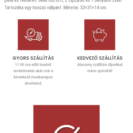
puha és félmerev. Belül osztott, 2 cipzáras és 1 benyúlós zseb.
Tartozéka egy hosszú vállpánt. Méretei: 32×31×14 cm.
GYORS SZÁLLÍTÁS
KEDVEZŐ SZÁLLÍTÁS
11:00 óra előtt leadott
Alacsony szállítási díjunkkal
rendeléseket akár már a
máris spóroltál!
következő munkanapon
átveheted.