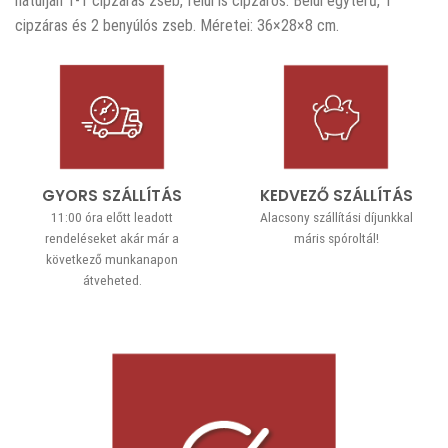
hátulján 1-1 cipzáras zseb, felül is cipzáros. Belül egyterű, 1
cipzáras és 2 benyúlós zseb. Méretei: 36×28×8 cm.
GYORS SZÁLLÍTÁS
KEDVEZŐ SZÁLLÍTÁS
11:00 óra előtt leadott
Alacsony szállítási díjunkkal
rendeléseket akár már a
máris spóroltál!
következő munkanapon
átveheted.