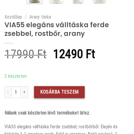
Kezdőlap
/
Arany táska
VIA55 elegáns válltáska ferde
zsebbel, rostbőr, arany
Original
Current
17990
Ft
12490
Ft
price
price
was:
is:
2 készleten
17990 Ft.
12490 F
VIA55 elegáns válltáska ferde zsebbel, rostbőr, arany mennyiség
KOSÁRBA TESZEM
Nálunk csak készleten lévő termékeket látsz.
VIA55 elegáns válltáska ferde zsebbel, rostbőrből. Elején és