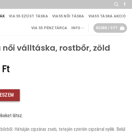
KÁK
VIA 55 EZÜST TÁSKA
VIA55 NŐI TÁSKA
VIA55 TÁSKA AKCIÓ
VIA 55 PÉNZTÁRCA
INFO
KOSÁR /
0
FT
női válltáska, rostbőr, zöld
al
Current
0
Ft
price
is:
r, zöld mennyiség
Ft.
11190 Ft.
TESZEM
keket látsz.
őrből. Hátulján cipzáras zseb, tetején szintén cipzárral nyílik. Belül