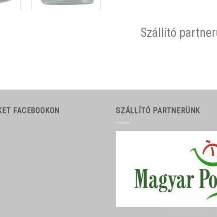
Szállító partne
KET FACEBOOKON
SZÁLLÍTÓ PARTNERÜNK