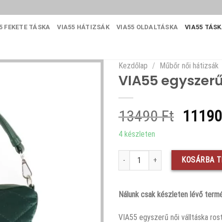
5 FEKETE TÁSKA
VIA55 HÁTIZSÁK
VIA55 OLDALTÁSKA
VIA55 TÁS
Kezdőlap
/
Műbőr női hátizsák
VIA55 egyszerű 
Origin
13490
Ft
1119
price
4 készleten
was:
VIA55 egyszerű női válltáska, rostbő
13490 
KOSÁRBA 
Nálunk csak készleten lévő termé
VIA55 egyszerű női válltáska rostb