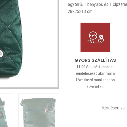
egyterű, 1 benyúlós és 1 cipzára
28×25×13 cm.
GYORS SZÁLLÍTÁS
11:00 óra előtt leadott
rendeléseket akár már a
következő munkanapon
átveheted.
Kérdésed van?