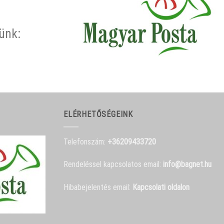
rünk:
ELÉRHETŐSÉGEINK
Telefonszám:
+36209433720
Rendeléssel kapcsolatos email:
info@bagnet.hu
Hibabejelentés email:
Kapcsolati oldalon