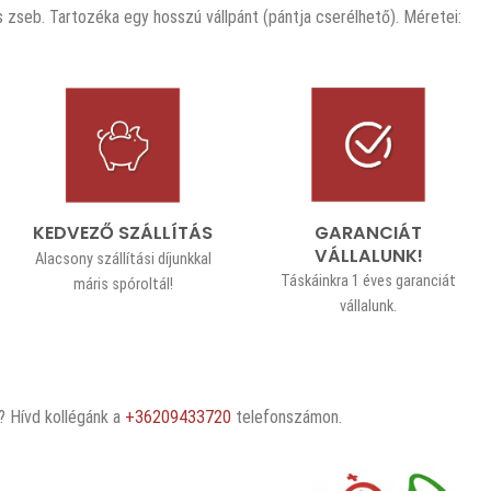
s zseb. Tartozéka egy hosszú vállpánt (pántja cserélhető). Méretei:
GARANCIÁT
KEDVEZŐ SZÁLLÍTÁS
VÁLLALUNK!
Alacsony szállítási díjunkkal
Táskáinkra 1 éves garanciát
máris spóroltál!
vállalunk.
 Hívd kollégánk a
+36209433720
telefonszámon.