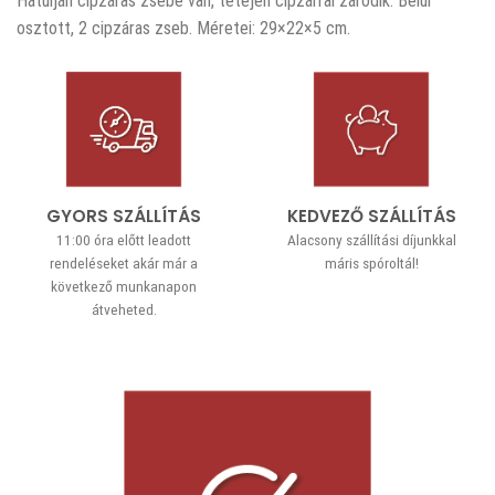
Hátulján cipzáras zsebe van, tetején cipzárral záródik. Belül
osztott, 2 cipzáras zseb. Méretei: 29×22×5 cm.
GYORS SZÁLLÍTÁS
KEDVEZŐ SZÁLLÍTÁS
11:00 óra előtt leadott
Alacsony szállítási díjunkkal
rendeléseket akár már a
máris spóroltál!
következő munkanapon
átveheted.