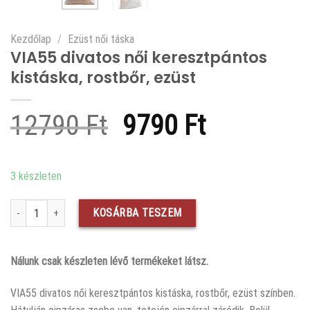
Kezdőlap
/
Ezüst női táska
VIA55 divatos női keresztpántos
kistáska, rostbőr, ezüst
Original
Current
12790
Ft
9790
Ft
price
price
was:
is:
3 készleten
12790 Ft.
9790 Ft.
VIA55 divatos női keresztpántos kistáska, rostbőr, ezüst mennyiség
KOSÁRBA TESZEM
Nálunk csak készleten lévő termékeket látsz.
VIA55 divatos női keresztpántos kistáska, rostbőr, ezüst színben.