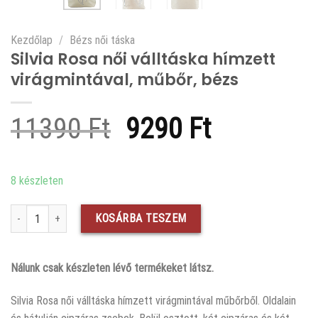
Kezdőlap
/
Bézs női táska
Silvia Rosa női válltáska hímzett
virágmintával, műbőr, bézs
Original
Current
11390
Ft
9290
Ft
price
price
was:
is:
8 készleten
11390 Ft.
9290 Ft.
Silvia Rosa női válltáska hímzett virágmintával, műbőr, bézs mennyiség
KOSÁRBA TESZEM
Nálunk csak készleten lévő termékeket látsz.
Silvia Rosa női válltáska hímzett virágmintával műbőrből. Oldalain