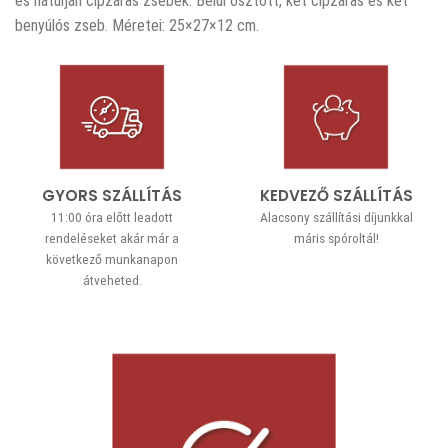
és hátulján cipzáras zsebek. Belül osztott, két cipzáras és két
benyúlós zseb. Méretei: 25×27×12 cm.
GYORS SZÁLLÍTÁS
KEDVEZŐ SZÁLLÍTÁS
11:00 óra előtt leadott
Alacsony szállítási díjunkkal
rendeléseket akár már a
máris spóroltál!
következő munkanapon
átveheted.