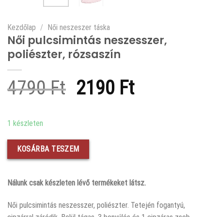
Kezdőlap
/
Női neszeszer táska
Női pulcsimintás neszesszer,
poliészter, rózsaszín
Original
Current
4790
Ft
2190
Ft
price
price
was:
is:
1 készleten
4790 Ft.
2190 Ft.
KOSÁRBA TESZEM
Nálunk csak készleten lévő termékeket látsz.
Női pulcsimintás neszesszer, poliészter. Tetején fogantyú,