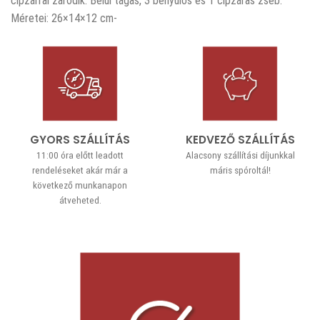
cipzárral záródik. Belül tágas, 3 benyúlós és 1 cipzáras zseb.
Méretei: 26×14×12 cm-
GYORS SZÁLLÍTÁS
KEDVEZŐ SZÁLLÍTÁS
11:00 óra előtt leadott
Alacsony szállítási díjunkkal
rendeléseket akár már a
máris spóroltál!
következő munkanapon
átveheted.