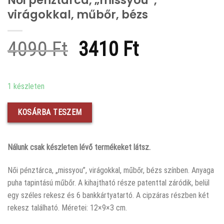
Női pénztárca, „missyou”,
virágokkal, műbőr, bézs
Original
Current
4090
Ft
3410
Ft
price
price
was:
is:
1 készleten
4090 Ft.
3410 Ft.
KOSÁRBA TESZEM
Nálunk csak készleten lévő termékeket látsz.
Női pénztárca, „missyou”, virágokkal, műbőr, bézs színben. Anyaga
puha tapintású műbőr. A kihajtható része patenttal záródik, belül
egy széles rekesz és 6 bankkártyatartó. A cipzáras részben két
rekesz található. Méretei: 12×9×3 cm.