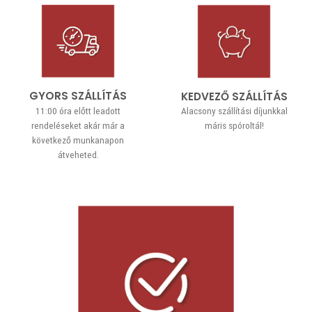
GYORS SZÁLLÍTÁS
KEDVEZŐ SZÁLLÍTÁS
11:00 óra előtt leadott
Alacsony szállítási díjunkkal
rendeléseket akár már a
máris spóroltál!
következő munkanapon
átveheted.