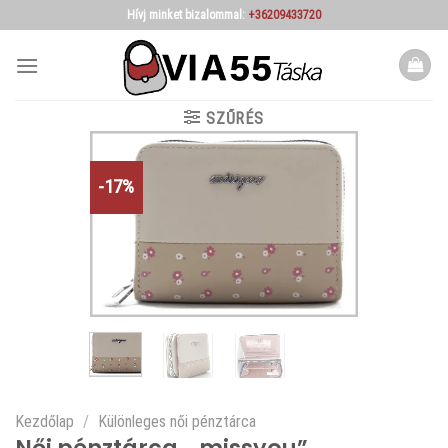
Skip
Hívj minket bizalommal:
+36209433720
to
content
SZŰRÉS
-17%
Kezdőlap
/
Különleges női pénztárca