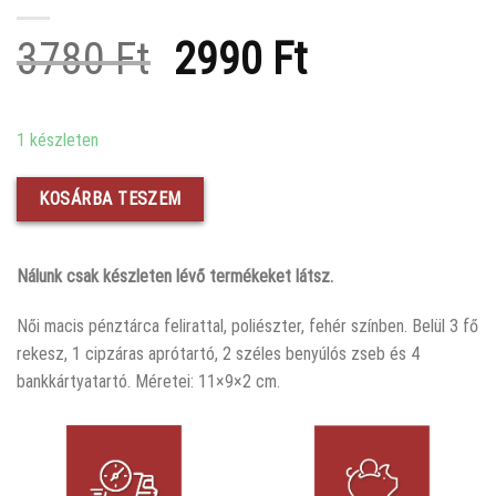
Original
Current
3780
Ft
2990
Ft
price
price
was:
is:
1 készleten
3780 Ft.
2990 Ft.
KOSÁRBA TESZEM
Nálunk csak készleten lévő termékeket látsz.
Női macis pénztárca felirattal, poliészter, fehér színben. Belül 3 fő
rekesz, 1 cipzáras aprótartó, 2 széles benyúlós zseb és 4
bankkártyatartó. Méretei: 11×9×2 cm.