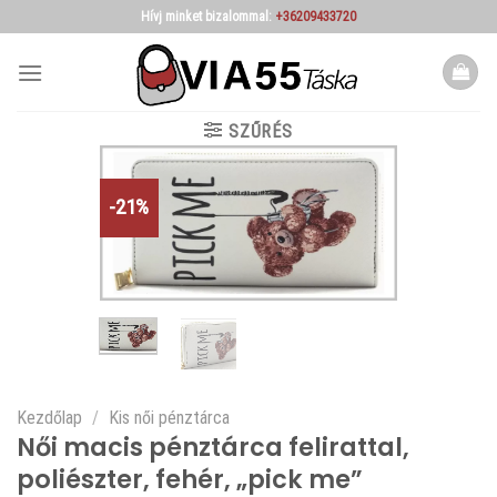
Skip
Hívj minket bizalommal:
+36209433720
to
content
SZŰRÉS
-21%
Kezdőlap
/
Kis női pénztárca
Női macis pénztárca felirattal,
poliészter, fehér, „pick me”