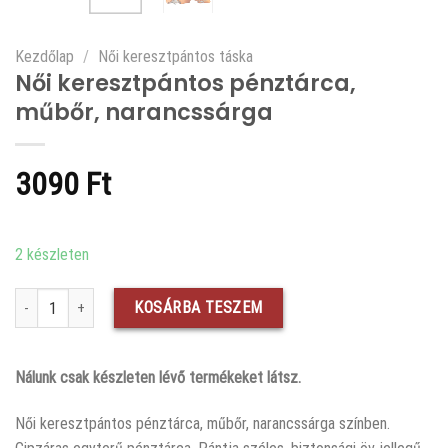
Kezdőlap
/
Női keresztpántos táska
Női keresztpántos pénztárca,
műbőr, narancssárga
3090
Ft
2 készleten
Női keresztpántos pénztárca, műbőr, narancssárga mennyiség
KOSÁRBA TESZEM
Nálunk csak készleten lévő termékeket látsz.
Női keresztpántos pénztárca, műbőr, narancssárga színben.