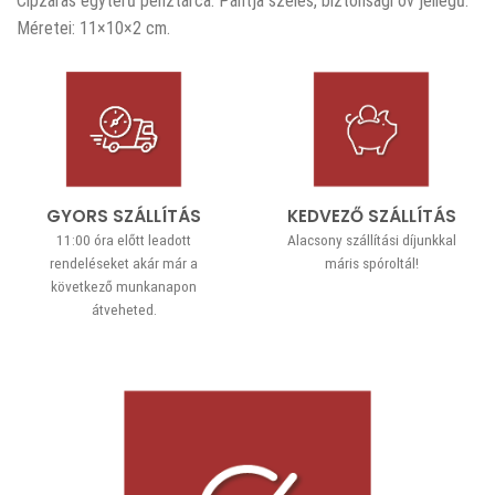
Cipzáras egyterű pénztárca. Pántja széles, biztonsági öv jellegű.
Méretei: 11×10×2 cm.
GYORS SZÁLLÍTÁS
KEDVEZŐ SZÁLLÍTÁS
11:00 óra előtt leadott
Alacsony szállítási díjunkkal
rendeléseket akár már a
máris spóroltál!
következő munkanapon
átveheted.