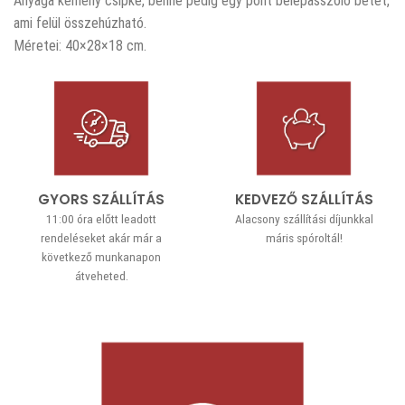
Anyaga kemény csipke, benne pedig egy pont belepasszoló betét,
ami felül összehúzható.
Méretei: 40×28×18 cm.
GYORS SZÁLLÍTÁS
KEDVEZŐ SZÁLLÍTÁS
11:00 óra előtt leadott
Alacsony szállítási díjunkkal
rendeléseket akár már a
máris spóroltál!
következő munkanapon
átveheted.