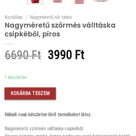
Kezdőlap
/
Nagyméretű női táska
Nagyméretű szőrmés válltáska
csipkéből, piros
Original
Current
6690
Ft
3990
Ft
price
price
was:
is:
1 készleten
6690 Ft.
3990 Ft.
KOSÁRBA TESZEM
Nálunk csak készleten lévő termékeket látsz.
Nagyméretű szőrmés válltáska csipkéből.