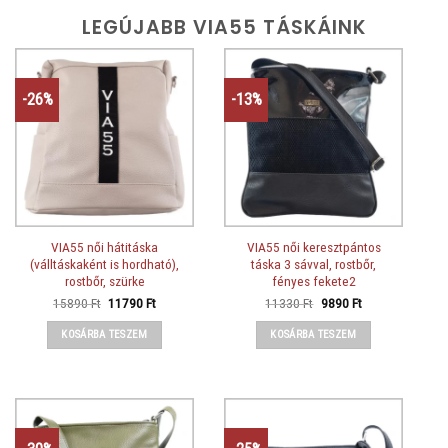
LEGÚJABB VIA55 TÁSKÁINK
-26%
-13%
VIA55 női hátitáska
VIA55 női keresztpántos
(válltáskaként is hordható),
táska 3 sávval, rostbőr,
rostbőr, szürke
fényes fekete2
Original
Current
Original
Current
15890
Ft
11790
Ft
11330
Ft
9890
Ft
price
price
price
price
was:
is:
was:
is:
KOSÁRBA TESZEM
KOSÁRBA TESZEM
15890 Ft.
11790 Ft.
11330 Ft.
9890 Ft.