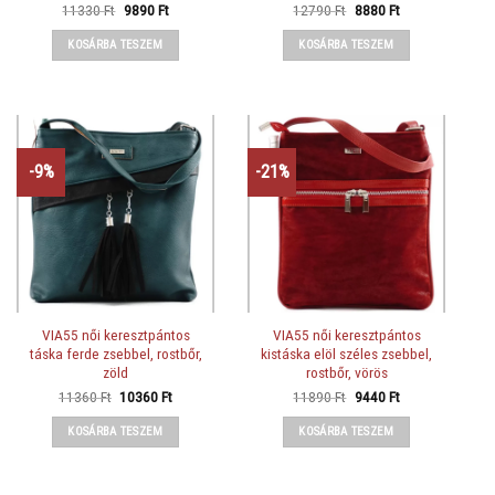
Original
Current
Original
Current
11330
Ft
9890
Ft
12790
Ft
8880
Ft
price
price
price
price
was:
is:
was:
is:
KOSÁRBA TESZEM
KOSÁRBA TESZEM
11330 Ft.
9890 Ft.
12790 Ft.
8880 Ft.
-9%
-21%
VIA55 női keresztpántos
VIA55 női keresztpántos
táska ferde zsebbel, rostbőr,
kistáska elöl széles zsebbel,
zöld
rostbőr, vörös
Original
Current
Original
Current
11360
Ft
10360
Ft
11890
Ft
9440
Ft
price
price
price
price
was:
is:
was:
is:
KOSÁRBA TESZEM
KOSÁRBA TESZEM
11360 Ft.
10360 Ft.
11890 Ft.
9440 Ft.