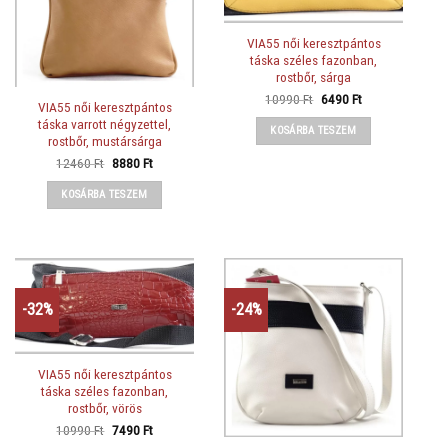
VIA55 női keresztpántos
táska széles fazonban,
rostbőr, sárga
Original
Current
10990
Ft
6490
Ft
VIA55 női keresztpántos
price
price
was:
is:
táska varrott négyzettel,
KOSÁRBA TESZEM
10990 Ft.
6490 Ft.
rostbőr, mustársárga
Original
Current
12460
Ft
8880
Ft
price
price
was:
is:
KOSÁRBA TESZEM
12460 Ft.
8880 Ft.
-32%
-24%
VIA55 női keresztpántos
táska széles fazonban,
rostbőr, vörös
Original
Current
10990
Ft
7490
Ft
price
price