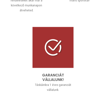
rendeléseket akár már a
máris spóroltál!
következő munkanapon
átveheted.
GARANCIÁT
VÁLLALUNK!
Táskáinkra 1 éves garanciát
vállalunk.