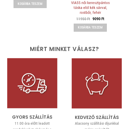
was:
is:
VIA55 női keresztpántos
KOSÁRBA TESZEM
10990 Ft.
7490 Ft.
táska elöl kék sávval,
rostbőr, fehér
Original
Current
11950
Ft
9090
Ft
price
price
was:
is:
KOSÁRBA TESZEM
11950 Ft.
9090 Ft.
MIÉRT MINKET VÁLASZ?
GYORS SZÁLLÍTÁS
KEDVEZŐ SZÁLLÍTÁS
11:00 óra előtt leadott
Alacsony szállítási díjunkkal