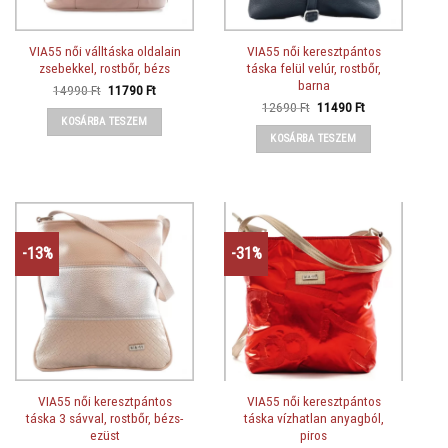
VIA55 női válltáska oldalain
VIA55 női keresztpántos
zsebekkel, rostbőr, bézs
táska felül velúr, rostbőr,
barna
Original
Current
14990
Ft
11790
Ft
price
price
Original
Current
12690
Ft
11490
Ft
was:
is:
price
price
KOSÁRBA TESZEM
14990 Ft.
11790 Ft.
was:
is:
KOSÁRBA TESZEM
12690 Ft.
11490 Ft.
-13%
-31%
VIA55 női keresztpántos
VIA55 női keresztpántos
táska 3 sávval, rostbőr, bézs-
táska vízhatlan anyagból,
ezüst
piros