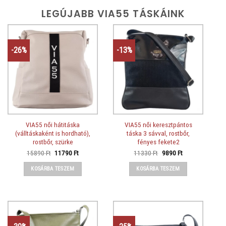
LEGÚJABB VIA55 TÁSKÁINK
-26%
-13%
VIA55 női hátitáska
VIA55 női keresztpántos
(válltáskaként is hordható),
táska 3 sávval, rostbőr,
rostbőr, szürke
fényes fekete2
Original
Current
Original
Current
15890
Ft
11790
Ft
11330
Ft
9890
Ft
price
price
price
price
was:
is:
was:
is:
KOSÁRBA TESZEM
KOSÁRBA TESZEM
15890 Ft.
11790 Ft.
11330 Ft.
9890 Ft.