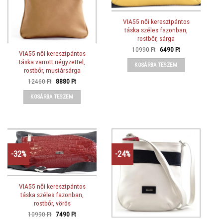
VIA55 női keresztpántos
táska széles fazonban,
rostbőr, sárga
Original
Current
10990
Ft
6490
Ft
VIA55 női keresztpántos
price
price
was:
is:
táska varrott négyzettel,
KOSÁRBA TESZEM
10990 Ft.
6490 Ft.
rostbőr, mustársárga
Original
Current
12460
Ft
8880
Ft
price
price
was:
is:
KOSÁRBA TESZEM
12460 Ft.
8880 Ft.
-32%
-24%
VIA55 női keresztpántos
táska széles fazonban,
rostbőr, vörös
Original
Current
10990
Ft
7490
Ft
price
price