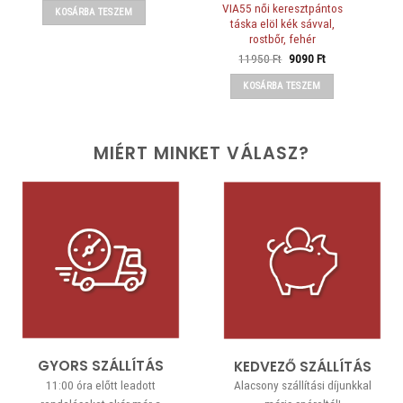
was:
is:
VIA55 női keresztpántos
KOSÁRBA TESZEM
10990 Ft.
7490 Ft.
táska elöl kék sávval,
rostbőr, fehér
Original
Current
11950
Ft
9090
Ft
price
price
was:
is:
KOSÁRBA TESZEM
11950 Ft.
9090 Ft.
MIÉRT MINKET VÁLASZ?
GYORS SZÁLLÍTÁS
KEDVEZŐ SZÁLLÍTÁS
11:00 óra előtt leadott
Alacsony szállítási díjunkkal