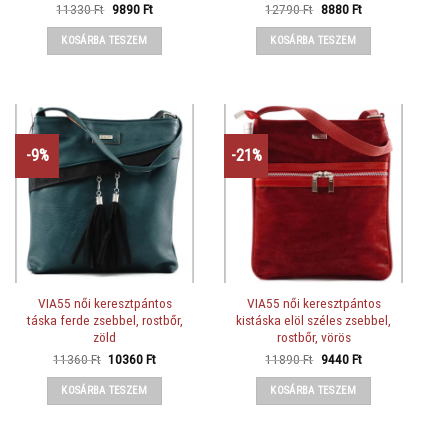
Original
Current
Original
Current
11330
Ft
9890
Ft
12790
Ft
8880
Ft
price
price
price
price
was:
is:
was:
is:
KOSÁRBA TESZEM
KOSÁRBA TESZEM
11330 Ft.
9890 Ft.
12790 Ft.
8880 Ft.
-9%
-21%
VIA55 női keresztpántos
VIA55 női keresztpántos
táska ferde zsebbel, rostbőr,
kistáska elöl széles zsebbel,
zöld
rostbőr, vörös
Original
Current
Original
Current
11360
Ft
10360
Ft
11890
Ft
9440
Ft
price
price
price
price
was:
is:
was:
is:
KOSÁRBA TESZEM
KOSÁRBA TESZEM
11360 Ft.
10360 Ft.
11890 Ft.
9440 Ft.