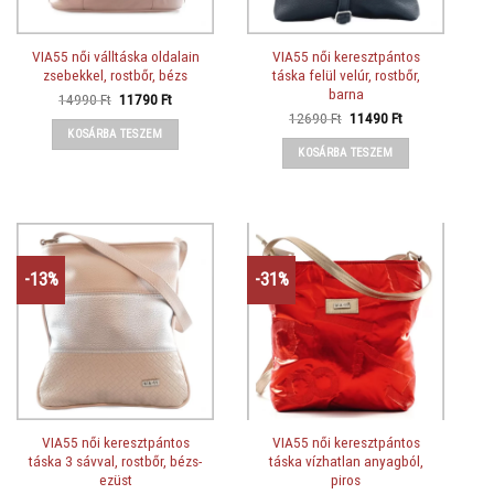
VIA55 női válltáska oldalain
VIA55 női keresztpántos
zsebekkel, rostbőr, bézs
táska felül velúr, rostbőr,
barna
Original
Current
14990
Ft
11790
Ft
price
price
Original
Current
12690
Ft
11490
Ft
was:
is:
price
price
KOSÁRBA TESZEM
14990 Ft.
11790 Ft.
was:
is:
KOSÁRBA TESZEM
12690 Ft.
11490 Ft.
-13%
-31%
VIA55 női keresztpántos
VIA55 női keresztpántos
táska 3 sávval, rostbőr, bézs-
táska vízhatlan anyagból,
ezüst
piros