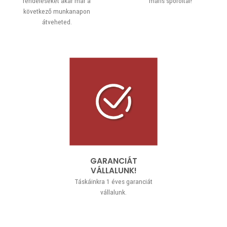
rendeléseket akár már a
máris spóroltál!
következő munkanapon
átveheted.
GARANCIÁT
VÁLLALUNK!
Táskáinkra 1 éves garanciát
vállalunk.