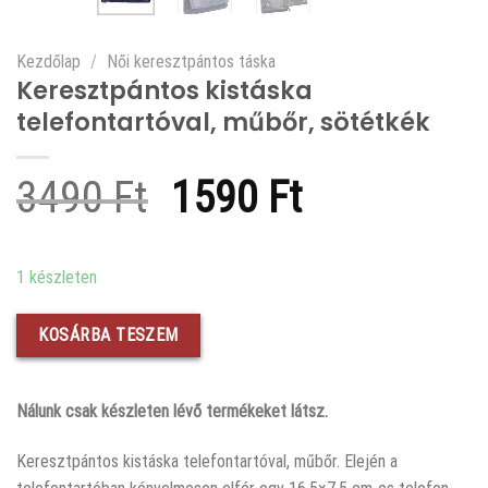
Kezdőlap
/
Női keresztpántos táska
Keresztpántos kistáska
telefontartóval, műbőr, sötétkék
Original
Current
3490
Ft
1590
Ft
price
price
was:
is:
1 készleten
3490 Ft.
1590 Ft.
KOSÁRBA TESZEM
Nálunk csak készleten lévő termékeket látsz.
Keresztpántos kistáska telefontartóval, műbőr. Elején a