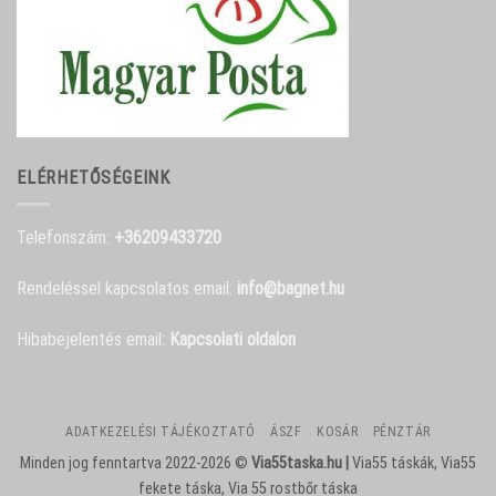
ELÉRHETŐSÉGEINK
Telefonszám:
+36209433720
Rendeléssel kapcsolatos email:
info@bagnet.hu
Hibabejelentés email:
Kapcsolati oldalon
ADATKEZELÉSI TÁJÉKOZTATÓ
ÁSZF
KOSÁR
PÉNZTÁR
Minden jog fenntartva 2022-2026 ©
Via55taska.hu |
Via55 táskák, Via55
fekete táska, Via 55 rostbőr táska