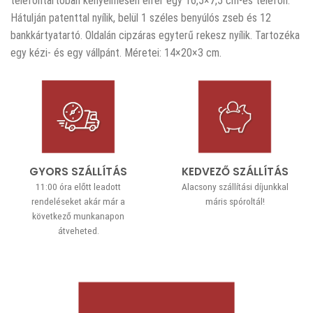
telefontartóban kényelmesen elfér egy 16,5×7,5 cm-es telefon.
Hátulján patenttal nyílik, belül 1 széles benyúlós zseb és 12
bankkártyatartó. Oldalán cipzáras egyterű rekesz nyílik. Tartozéka
egy kézi- és egy vállpánt. Méretei: 14×20×3 cm.
GYORS SZÁLLÍTÁS
KEDVEZŐ SZÁLLÍTÁS
11:00 óra előtt leadott
Alacsony szállítási díjunkkal
rendeléseket akár már a
máris spóroltál!
következő munkanapon
átveheted.