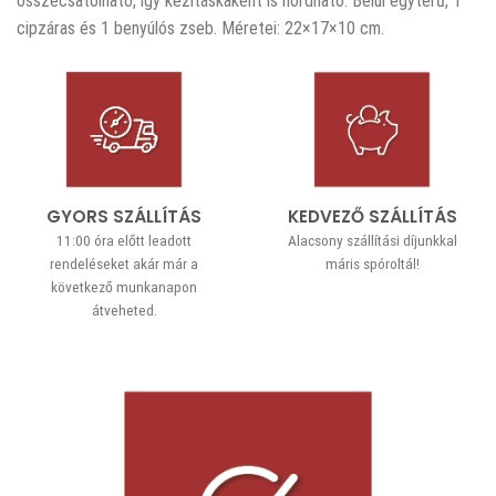
összecsatolható, így kézitáskaként is hordható. Belül egyterű, 1
cipzáras és 1 benyúlós zseb. Méretei: 22×17×10 cm.
GYORS SZÁLLÍTÁS
KEDVEZŐ SZÁLLÍTÁS
11:00 óra előtt leadott
Alacsony szállítási díjunkkal
rendeléseket akár már a
máris spóroltál!
következő munkanapon
átveheted.