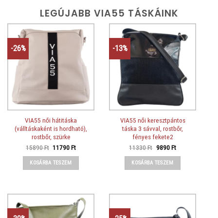
LEGÚJABB VIA55 TÁSKÁINK
-26%
-13%
VIA55 női hátitáska
VIA55 női keresztpántos
(válltáskaként is hordható),
táska 3 sávval, rostbőr,
rostbőr, szürke
fényes fekete2
Original
Current
Original
Current
15890
Ft
11790
Ft
11330
Ft
9890
Ft
price
price
price
price
was:
is:
was:
is:
KOSÁRBA TESZEM
KOSÁRBA TESZEM
15890 Ft.
11790 Ft.
11330 Ft.
9890 Ft.