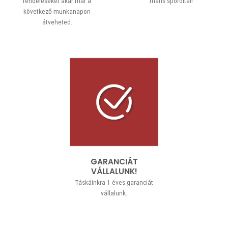
rendeléseket akár már a
máris spóroltál!
következő munkanapon
átveheted.
GARANCIÁT
VÁLLALUNK!
Táskáinkra 1 éves garanciát
vállalunk.