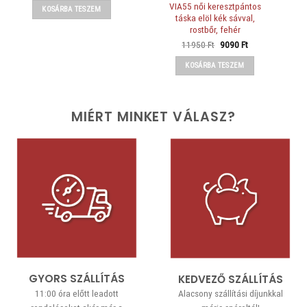
was:
is:
VIA55 női keresztpántos
KOSÁRBA TESZEM
10990 Ft.
7490 Ft.
táska elöl kék sávval,
rostbőr, fehér
Original
Current
11950
Ft
9090
Ft
price
price
was:
is:
KOSÁRBA TESZEM
11950 Ft.
9090 Ft.
MIÉRT MINKET VÁLASZ?
GYORS SZÁLLÍTÁS
KEDVEZŐ SZÁLLÍTÁS
11:00 óra előtt leadott
Alacsony szállítási díjunkkal