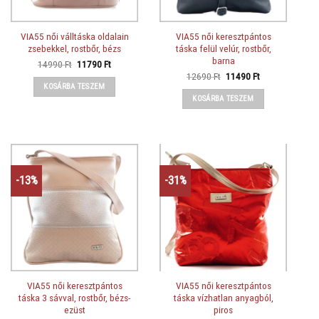
VIA55 női válltáska oldalain
VIA55 női keresztpántos
zsebekkel, rostbőr, bézs
táska felül velúr, rostbőr,
barna
Original
Current
14990
Ft
11790
Ft
price
price
Original
Current
12690
Ft
11490
Ft
was:
is:
price
price
KOSÁRBA TESZEM
14990 Ft.
11790 Ft.
was:
is:
KOSÁRBA TESZEM
12690 Ft.
11490 Ft.
-13%
-31%
VIA55 női keresztpántos
VIA55 női keresztpántos
táska 3 sávval, rostbőr, bézs-
táska vízhatlan anyagból,
ezüst
piros