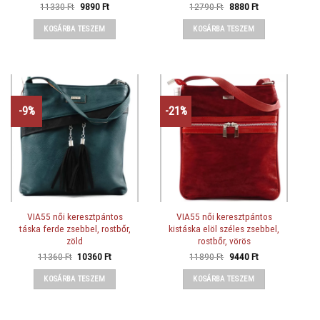
Original
Current
Original
Current
11330
Ft
9890
Ft
12790
Ft
8880
Ft
price
price
price
price
was:
is:
was:
is:
KOSÁRBA TESZEM
KOSÁRBA TESZEM
11330 Ft.
9890 Ft.
12790 Ft.
8880 Ft.
-9%
-21%
VIA55 női keresztpántos
VIA55 női keresztpántos
táska ferde zsebbel, rostbőr,
kistáska elöl széles zsebbel,
zöld
rostbőr, vörös
Original
Current
Original
Current
11360
Ft
10360
Ft
11890
Ft
9440
Ft
price
price
price
price
was:
is:
was:
is:
KOSÁRBA TESZEM
KOSÁRBA TESZEM
11360 Ft.
10360 Ft.
11890 Ft.
9440 Ft.