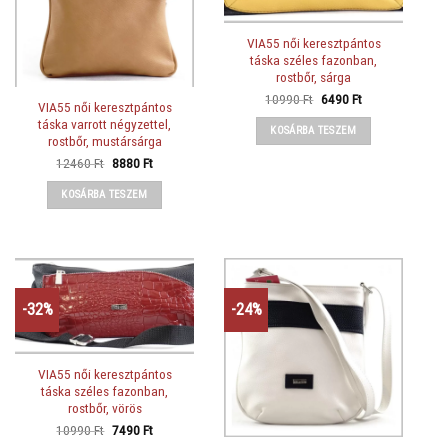
VIA55 női keresztpántos
táska széles fazonban,
rostbőr, sárga
Original
Current
10990
Ft
6490
Ft
VIA55 női keresztpántos
price
price
was:
is:
táska varrott négyzettel,
KOSÁRBA TESZEM
10990 Ft.
6490 Ft.
rostbőr, mustársárga
Original
Current
12460
Ft
8880
Ft
price
price
was:
is:
KOSÁRBA TESZEM
12460 Ft.
8880 Ft.
-32%
-24%
VIA55 női keresztpántos
táska széles fazonban,
rostbőr, vörös
Original
Current
10990
Ft
7490
Ft
price
price