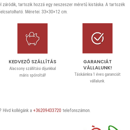
 záródik, tartozik hozzá egy neszeszer méretű kistáska. A tartozék
felcsatolható. Méretei: 33×30×12 cm.
GARANCIÁT
KEDVEZŐ SZÁLLÍTÁS
VÁLLALUNK!
Alacsony szállítási díjunkkal
Táskáinkra 1 éves garanciát
máris spóroltál!
vállalunk.
 Hívd kollégánk a
+36209433720
telefonszámon.