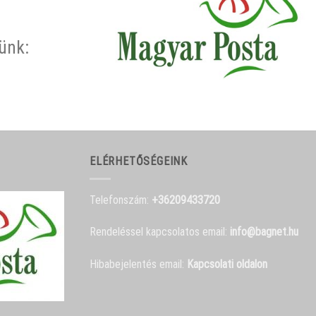
rünk:
ELÉRHETŐSÉGEINK
Telefonszám:
+36209433720
Rendeléssel kapcsolatos email:
info@bagnet.hu
Hibabejelentés email:
Kapcsolati oldalon