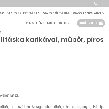
KÁK
VIA 55 EZÜST TÁSKA
VIA55 NŐI TÁSKA
VIA55 TÁSKA AKCIÓ
VIA 55 PÉNZTÁRCA
INFO
KOSÁR /
0
FT
t
lltáska karikával, műbőr, piros
Current
price
is:
.
7790 Ft.
keket látsz.
 műbőr, piros színben. Anyaga puha műbőr, erős, vastag anyag. Hátulján