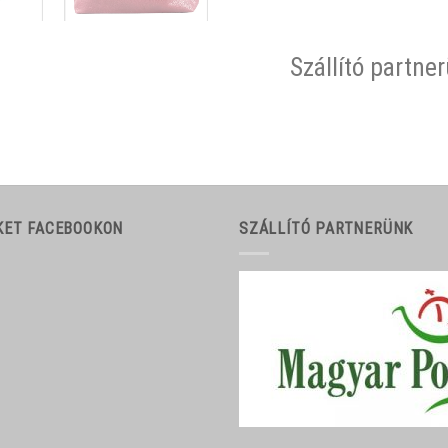
Szállító partne
KET FACEBOOKON
SZÁLLÍTÓ PARTNERÜNK