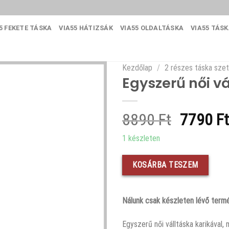
5 FEKETE TÁSKA
VIA55 HÁTIZSÁK
VIA55 OLDALTÁSKA
VIA55 TÁS
Kezdőlap
/
2 részes táska szet
Egyszerű női vá
Original
8890
Ft
7790
Ft
price
1 készleten
was:
8890 Ft
KOSÁRBA TESZEM
Nálunk csak készleten lévő termé
Egyszerű női válltáska karikával,