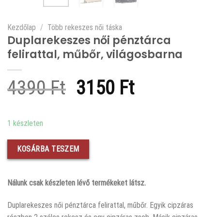
Kezdőlap
/
Több rekeszes női táska
Duplarekeszes női pénztárca
felirattal, műbőr, világosbarna
Original
Current
4390
Ft
3150
Ft
price
price
was:
is:
1 készleten
4390 Ft.
3150 Ft.
KOSÁRBA TESZEM
Nálunk csak készleten lévő termékeket látsz.
Duplarekeszes női pénztárca felirattal, műbőr. Egyik cipzáras