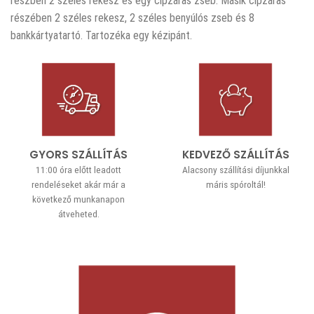
részben 2 széles rekesz és egy cipzáras zseb. Másik cipzáras
részében 2 széles rekesz, 2 széles benyúlós zseb és 8
bankkártyatartó. Tartozéka egy kézipánt.
GYORS SZÁLLÍTÁS
KEDVEZŐ SZÁLLÍTÁS
11:00 óra előtt leadott
Alacsony szállítási díjunkkal
rendeléseket akár már a
máris spóroltál!
következő munkanapon
átveheted.