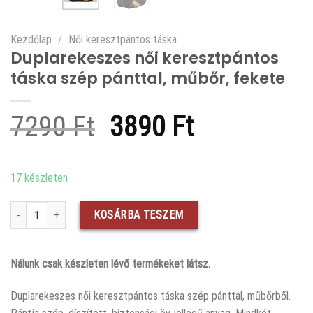
Kezdőlap
/
Női keresztpántos táska
Duplarekeszes női keresztpántos
táska szép pánttal, műbőr, fekete
Original
Current
7290
Ft
3890
Ft
price
price
was:
is:
17 készleten
7290 Ft.
3890 Ft.
Duplarekeszes női keresztpántos táska szép pánttal, műbőr, fekete menny
KOSÁRBA TESZEM
Nálunk csak készleten lévő termékeket látsz.
Duplarekeszes női keresztpántos táska szép pánttal, műbőrből.