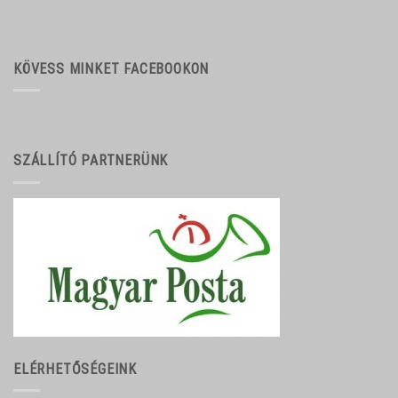
KÖVESS MINKET FACEBOOKON
SZÁLLÍTÓ PARTNERÜNK
ELÉRHETŐSÉGEINK