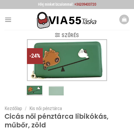
Skip
Hívj minket bizalommal:
+36209433720
to
content
SZŰRÉS
-24%
Kezdőlap
/
Kis női pénztárca
Cicás női pénztárca libikókás,
műbőr, zöld