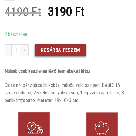
Original
Current
4190
Ft
3190
Ft
price
price
was:
is:
2 készleten
4190 Ft.
3190 Ft.
Cicás női pénztárca libikókás, műbőr, zöld mennyiség
KOSÁRBA TESZEM
Nálunk csak készleten lévő termékeket látsz.
Cicás női pénztárca libikókás, műbőr, zöld színben. Belül 3 fő
széles rekesz, 2 széles benyúlós zseb, 1 cipzáras aprótartó, 8
bankkártyatartó. Méretei: 19×10×3 cm.